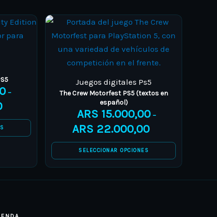
PS5
Juegos digitales Ps5
0
–
The Crew Motorfest PS5 (textos en
español)
0
ARS
15.000,00
–
ARS
22.000,00
ES
SELECCIONAR OPCIONES
IENDA