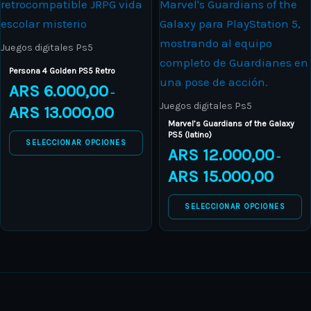
product
ARS 6.000,00
product
ARS 12.0
page
page
through
through
has
has
ARS 13.000,00
ARS 15.0
multiple
multiple
Juegos digitales Ps5
variants.
variants.
Persona 4 Golden PS5 Retro
The
The
ARS
6.000,00
–
options
options
Juegos digitales Ps5
ARS
13.000,00
may
may
Marvel’s Guardians of the Galaxy
PS5 (latino)
be
be
SELECCIONAR OPCIONES
ARS
12.000,00
–
chosen
chosen
ARS
15.000,00
on
on
the
the
SELECCIONAR OPCIONES
product
product
page
page