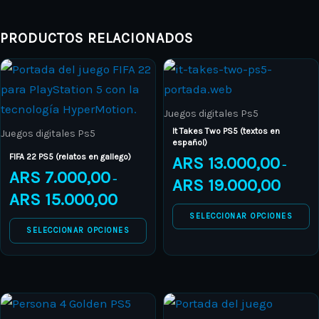
PRODUCTOS RELACIONADOS
Price
Price
This
This
range:
range:
product
ARS 7.000,00
product
ARS 13.0
through
through
has
has
ARS 15.000,00
ARS 19.0
Juegos digitales Ps5
multiple
multiple
It Takes Two PS5 (textos en
Juegos digitales Ps5
español)
variants.
variants.
FIFA 22 PS5 (relatos en gallego)
ARS
13.000,00
–
The
The
ARS
7.000,00
–
ARS
19.000,00
options
options
ARS
15.000,00
may
may
SELECCIONAR OPCIONES
be
be
SELECCIONAR OPCIONES
chosen
chosen
on
on
the
the
Price
Price
This
This
product
product
range:
range: