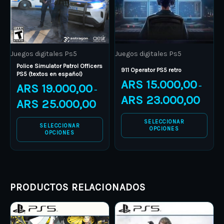
options
options
may
may
be
be
Juegos digitales Ps5
Juegos digitales Ps5
chosen
chosen
Police Simulator Patrol Officers
on
on
911 Operator PS5 retro
PS5 (textos en español)
ARS
15.000,00
the
the
ARS
19.000,00
–
–
product
product
ARS
23.000,00
ARS
25.000,00
page
page
SELECCIONAR
SELECCIONAR
OPCIONES
OPCIONES
PRODUCTOS RELACIONADOS
Price
Price
This
This
range:
range:
product
ARS 6.000,00
product
ARS 12.0