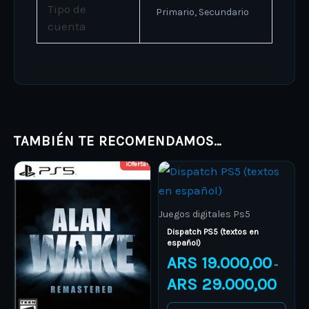
Tipo de
Primario, Secundario
cuenta
TAMBIÉN TE RECOMENDAMOS…
¡Oferta!
Price
Price
This
This
range:
range:
product
ARS 4.000,00
product
ARS 19.
through
through
has
has
ARS 5.800,00
ARS 29.
Juegos digitales Ps5
multiple
multiple
Dispatch PS5 (textos en
español)
variants.
variants.
ARS
19.000,00
–
The
The
ARS
29.000,00
options
options
may
may