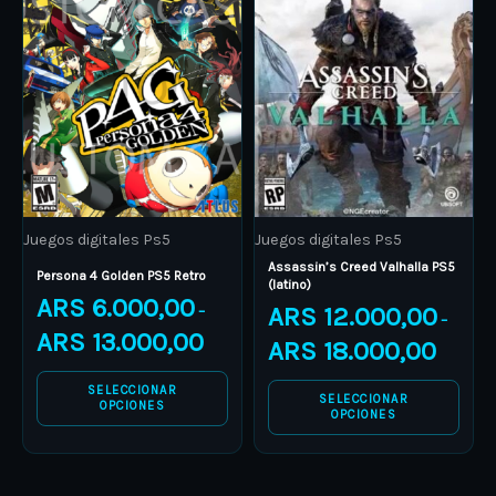
through
through
has
has
ARS 13.000,00
ARS 18.0
multiple
multiple
variants.
variants.
The
The
options
options
may
may
be
be
Juegos digitales Ps5
Juegos digitales Ps5
chosen
chosen
Assassin’s Creed Valhalla PS5
on
on
Persona 4 Golden PS5 Retro
(latino)
ARS
6.000,00
the
the
ARS
12.000,00
–
–
product
product
ARS
13.000,00
ARS
18.000,00
page
page
SELECCIONAR
SELECCIONAR
OPCIONES
OPCIONES