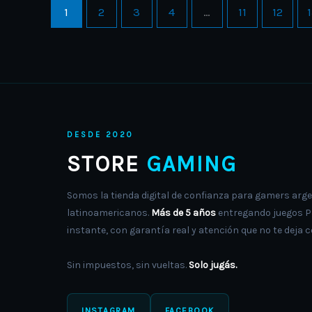
the
1
2
3
4
…
11
12
product
page
DESDE 2020
STORE
GAMING
Somos la tienda digital de confianza para gamers arge
latinoamericanos.
Más de 5 años
entregando juegos PS
instante, con garantía real y atención que no te deja c
Sin impuestos, sin vueltas.
Solo jugás.
INSTAGRAM
FACEBOOK