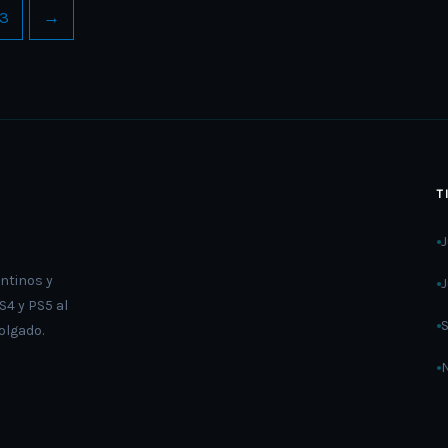
the
the
13
→
product
product
page
page
T
ntinos y
4 y PS5 al
olgado.