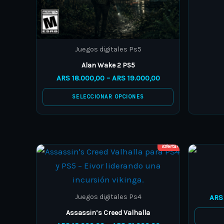
on
the
product
Juegos digitales Ps5
page
Alan Wake 2 PS5
ARS
18.000,00
–
ARS
19.000,00
SELECCIONAR OPCIONES
¡Oferta!
Price
This
range:
product
ARS 13.000,00
through
has
ARS 21.000,00
multiple
Juegos digitales Ps4
ARS
variants.
Assassin’s Creed Valhalla
The