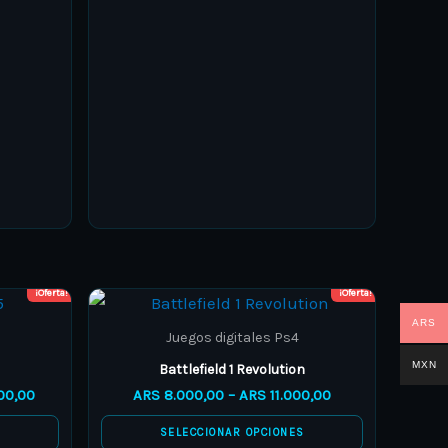
on
the
product
page
¡Oferta!
¡Oferta!
Price
Price
This
range:
range:
ARS
product
ARS 25.000,00
ARS 8.000,00
Juegos digitales Ps4
through
through
has
MXN
Battlefield 1 Revolution
ARS 28.000,00
ARS 11.000,00
multiple
00,00
ARS
8.000,00
–
ARS
11.000,00
variants.
S
SELECCIONAR OPCIONES
The