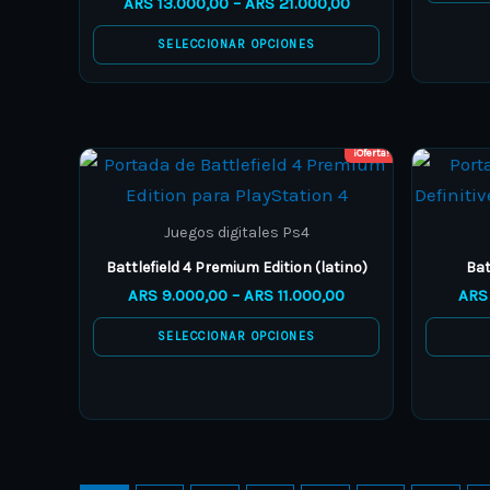
ARS
13.000,00
–
ARS
21.000,00
options
SELECCIONAR OPCIONES
may
be
chosen
on
¡Oferta!
Price
This
the
range:
product
ARS 9.000,00
product
through
has
Juegos digitales Ps4
page
ARS 11.000,00
multiple
Battlefield 4 Premium Edition (latino)
Bat
variants.
ARS
9.000,00
–
ARS
11.000,00
ARS
The
SELECCIONAR OPCIONES
options
may
be
chosen
on