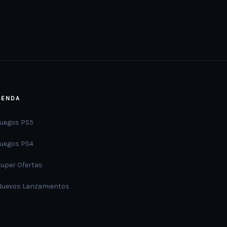
the
product
page
IENDA
Juegos PS5
Juegos PS4
Super Ofertas
Nuevos Lanzamientos