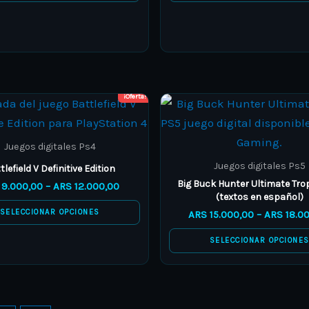
options
options
may
may
be
be
chosen
chosen
on
on
¡Oferta!
Price
This
This
the
the
range:
product
product
ARS 9.000,00
product
product
through
has
has
Juegos digitales Ps4
page
page
ARS 12.000,00
multiple
multiple
Juegos digitales Ps5
tlefield V Definitive Edition
variants.
variants.
Big Buck Hunter Ultimate Tro
9.000,00
–
ARS
12.000,00
(textos en español)
The
The
SELECCIONAR OPCIONES
ARS
15.000,00
–
ARS
18.0
options
options
may
may
SELECCIONAR OPCIONE
be
be
chosen
chosen
on
on