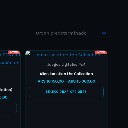
¡Oferta!
¡Oferta!
Price
Price
This
range:
range:
product
ARS 4.000,00
ARS 10.150,00
Juegos digitales Ps4
through
through
has
Alien Isolation the Collection
ARS 5.800,00
ARS 15.000,00
multiple
ARS
10.150,00
–
ARS
15.000,00
variants.
latino)
SELECCIONAR OPCIONES
The
0,00
options
S
may
be
chosen