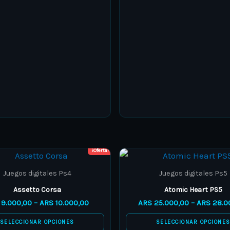
on
on
the
the
product
product
page
page
¡Oferta!
Price
This
This
range:
product
product
ARS 9.000,00
Juegos digitales Ps4
Juegos digitales Ps5
through
has
has
Assetto Corsa
Atomic Heart PS5
ARS 10.000,00
multiple
multiple
9.000,00
–
ARS
10.000,00
ARS
25.000,00
–
ARS
28.0
variants.
variants.
SELECCIONAR OPCIONES
SELECCIONAR OPCIONE
The
The