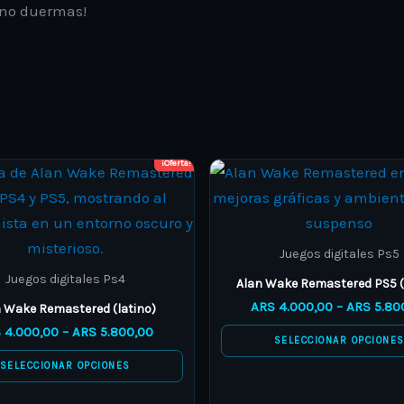
 no duermas!
¡Oferta!
Price
This
This
range:
product
product
ARS 4.000,00
through
has
has
ARS 5.800,00
multiple
multiple
Juegos digitales Ps5
variants.
variants.
Juegos digitales Ps4
Alan Wake Remastered PS5 (
The
The
ARS
4.000,00
–
ARS
5.80
 Wake Remastered (latino)
options
options
S
4.000,00
–
ARS
5.800,00
SELECCIONAR OPCIONE
may
may
SELECCIONAR OPCIONES
be
be
chosen
chosen