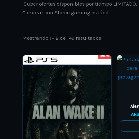
¡Super ofertas disponibles por tiempo LIMITADO,
Comprar con Storee gaming es fácil
Mostrando 1–12 de 149 resultados
¡Oferta!
Price
This
range:
product
ARS 18.000,00
through
has
ARS 19.000,00
multiple
variants.
The
Alan
options
AR
may
be
chosen