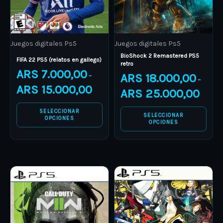
options
options
may
may
be
be
Juegos digitales Ps5
Juegos digitales Ps5
chosen
chosen
BioShock 2 Remastered PS5
on
on
FIFA 22 PS5 (relatos en gallego)
retro
ARS
7.000,00
the
the
ARS
18.000,00
–
–
product
product
ARS
15.000,00
ARS
25.000,00
page
page
SELECCIONAR
SELECCIONAR
OPCIONES
OPCIONES
Price
Price
This
This
range:
range:
product
ARS 19.000,00
product
ARS 6.00
through
through
has
has
ARS 28.000,00
ARS 13.0
multiple
multiple