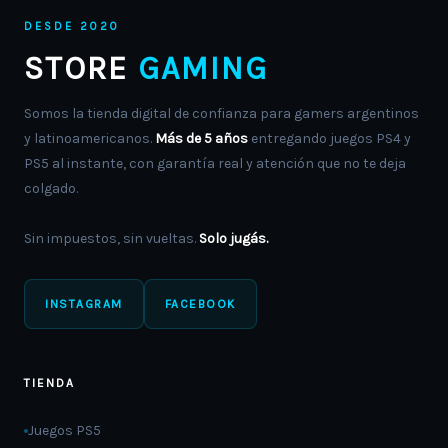
DESDE 2020
STORE
GAMING
Somos la tienda digital de confianza para gamers argentinos
y latinoamericanos.
Más de 5 años
entregando juegos PS4 y
PS5 al instante, con garantía real y atención que no te deja
colgado.
Sin impuestos, sin vueltas.
Solo jugás.
INSTAGRAM
FACEBOOK
TIENDA
Juegos PS5