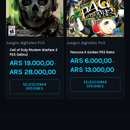
variants.
variants.
The
The
options
options
may
may
be
be
Juegos digitales Ps5
Juegos digitales Ps5
chosen
chosen
Call of Duty Modern Warfare 2
on
on
Persona 4 Golden PS5 Retro
PS5 (latino)
ARS
6.000,00
the
the
ARS
19.000,00
–
–
product
product
ARS
13.000,00
ARS
28.000,00
page
page
SELECCIONAR
SELECCIONAR
OPCIONES
OPCIONES