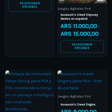
be
be
SELECCIONAR
OPCIONES
Juegos digitales Ps4
chosen
chosen
Assassin’s Creed Odyssey
on
on
(textos en español)
the
the
ARS
11.000,00
–
product
product
ARS
15.000,00
page
page
SELECCIONAR
OPCIONES
Price
Price
This
This
range:
range:
product
ARS 60.000,00
product
ARS 9.00
through
through
has
has
ARS 67.000,00
ARS 15.0
multiple
multiple
Juegos digitales Ps4
variants.
variants.
Assassin’s Creed Origins
The
The
ARS
9.000,00