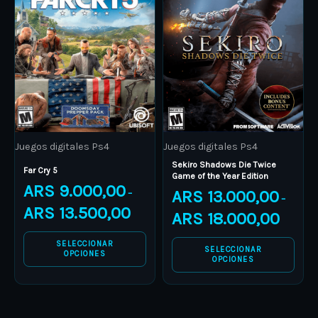
through
through
has
has
ARS 13.500,00
ARS 18.0
multiple
multiple
variants.
variants.
The
The
options
options
may
may
be
be
Juegos digitales Ps4
Juegos digitales Ps4
chosen
chosen
Sekiro Shadows Die Twice
on
on
Far Cry 5
Game of the Year Edition
ARS
9.000,00
the
the
ARS
13.000,00
–
–
product
product
ARS
13.500,00
ARS
18.000,00
page
page
SELECCIONAR
SELECCIONAR
OPCIONES
OPCIONES