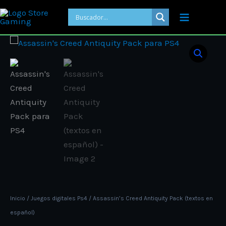
Ir
al
contenido
Price
Assassin's
range:
Creed
ARS 16.00
Antiquity
through
Pack
ARS 20.0
(textos
en
español)
cantidad
Inicio
/
Juegos digitales Ps4
/ Assassin’s Creed Antiquity Pack (textos en
español)