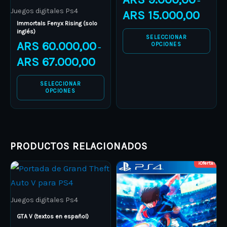
–
options
options
Juegos digitales Ps4
ARS
15.000,00
may
may
Immortals Fenyx Rising (solo
inglés)
be
be
SELECCIONAR
ARS
60.000,00
OPCIONES
–
chosen
chosen
ARS
67.000,00
on
on
the
the
SELECCIONAR
product
product
OPCIONES
page
page
PRODUCTOS RELACIONADOS
¡Oferta!
Price
Price
This
This
range:
range:
product
ARS 12.000,00
product
ARS 9.00
through
through
has
has
ARS 18.000,00
ARS 12.0
Juegos digitales Ps4
multiple
multiple
GTA V (textos en español)
variants.
variants.