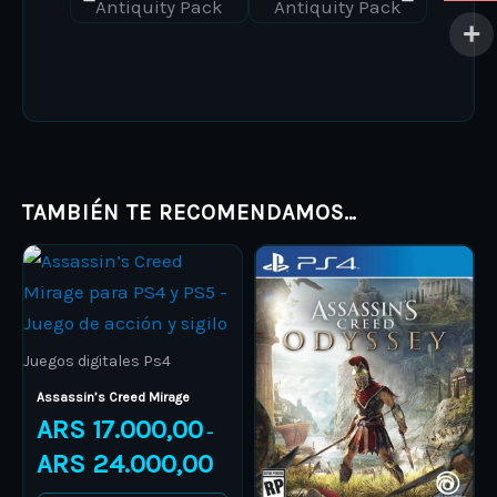
TAMBIÉN TE RECOMENDAMOS…
Price
Price
This
This
range:
range:
product
ARS 17.000,00
product
ARS 11.00
through
through
has
has
ARS 24.000,00
ARS 15.0
multiple
multiple
Juegos digitales Ps4
variants.
variants.
Assassin’s Creed Mirage
The
The
ARS
17.000,00
–
options
options
ARS
24.000,00
may
may