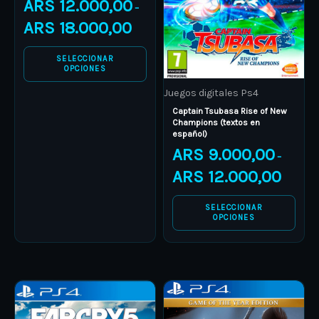
ARS
12.000,00
–
The
The
ARS
18.000,00
options
options
may
may
SELECCIONAR
OPCIONES
be
be
Juegos digitales Ps4
chosen
chosen
Captain Tsubasa Rise of New
on
on
Champions (textos en
español)
the
the
ARS
9.000,00
product
product
–
ARS
12.000,00
page
page
SELECCIONAR
OPCIONES
Price
Price
This
This
range:
range:
product
ARS 9.000,00
product
ARS 13.0