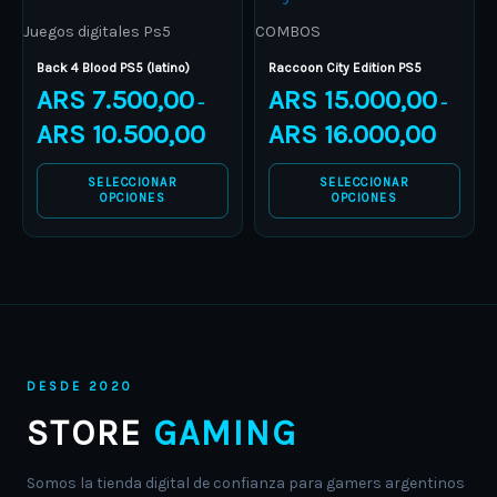
variants.
variants.
Juegos digitales Ps5
COMBOS
The
The
Back 4 Blood PS5 (latino)
Raccoon City Edition PS5
options
options
ARS
7.500,00
ARS
15.000,00
–
–
may
may
ARS
10.500,00
ARS
16.000,00
be
be
chosen
chosen
SELECCIONAR
SELECCIONAR
OPCIONES
OPCIONES
on
on
the
the
product
product
page
page
DESDE 2020
STORE
GAMING
Somos la tienda digital de confianza para gamers argentinos