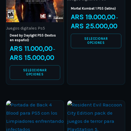
options
options
Mortal Kombat 1 PS5 (latino)
may
may
ARS
19.000,00
–
be
be
ARS
25.000,00
Juegos digitales Ps5
chosen
chosen
Dead by Daylight PS5 (textos
on
on
SELECCIONAR
en español)
OPCIONES
the
the
ARS
11.000,00
–
product
product
ARS
15.000,00
page
page
SELECCIONAR
OPCIONES
Price
Price
This
This
range:
range:
product
ARS 7.500,00
product
ARS 15.0
through
through
has
has
ARS 10.500,00
ARS 16.0
multiple
multiple