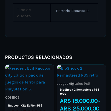
Tipo de
Primario, Secundario
cuenta
PRODUCTOS RELACIONADOS
Price
Price
This
This
range:
range:
product
ARS 15.000,00
product
ARS 18.
through
through
has
has
ARS 16.000,00
ARS 25.
Juegos digitales Ps5
multiple
multiple
BioShock 2 Remastered PS5
retro
variants.
variants.
COMBOS
ARS
18.000,00
–
The
The
Raccoon City Edition PS5
ARS
25.000,00
options
options