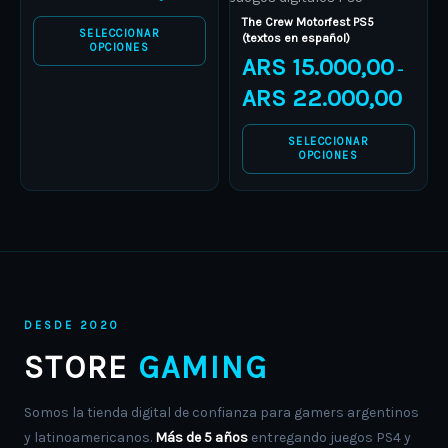
chosen
chosen
The Crew Motorfest PS5
on
on
SELECCIONAR
(textos en español)
OPCIONES
the
the
ARS
15.000,00
–
product
product
ARS
22.000,00
page
page
SELECCIONAR
OPCIONES
DESDE 2020
STORE
GAMING
Somos la tienda digital de confianza para gamers argentinos
y latinoamericanos.
Más de 5 años
entregando juegos PS4 y