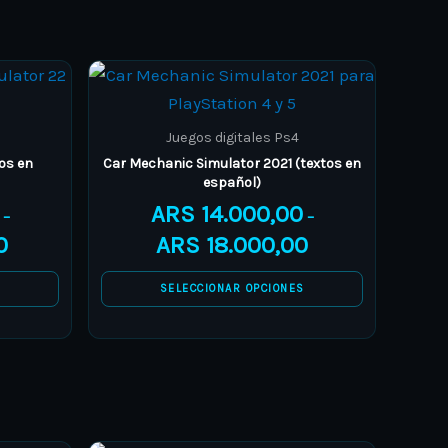
Price
Price
This
range:
range:
product
ARS 18.000,00
ARS 14.000,00
through
through
has
Juegos digitales Ps4
ARS 25.000,00
ARS 18.000,00
multiple
os en
Car Mechanic Simulator 2021 (textos en
español)
variants.
ARS
14.000,00
The
–
–
0
ARS
18.000,00
options
may
S
SELECCIONAR OPCIONES
be
chosen
on
the
product
page