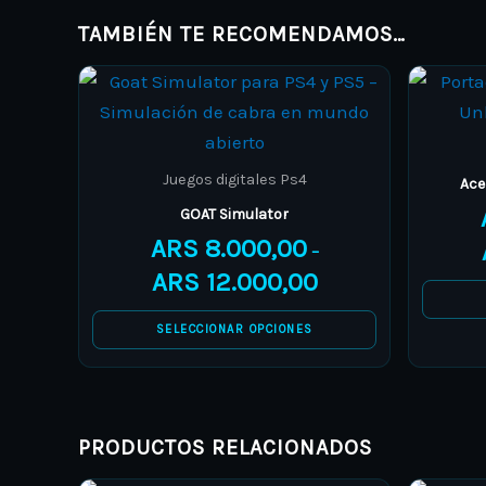
TAMBIÉN TE RECOMENDAMOS…
Price
This
range:
product
ARS 8.000,00
through
has
ARS 12.000,00
multiple
Juegos digitales Ps4
Ace
variants.
GOAT Simulator
The
ARS
8.000,00
–
options
ARS
12.000,00
may
be
SELECCIONAR OPCIONES
chosen
on
the
product
PRODUCTOS RELACIONADOS
page