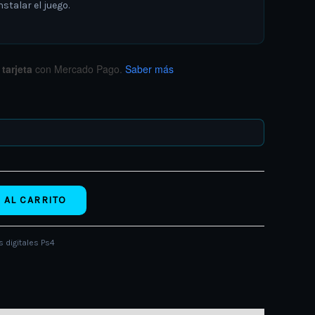
stalar el juego.
tarjeta
con Mercado Pago.
Saber más
 AL CARRITO
 digitales Ps4