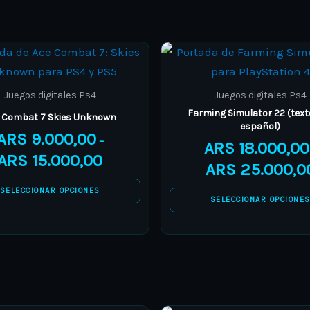
Price
This
This
range:
product
product
ARS 9.000,00
through
has
has
Juegos digitales Ps4
Juegos digitales Ps4
ARS 15.000,00
multiple
multiple
Farming Simulator 22 (text
 Combat 7 Skies Unknown
español)
variants.
variants.
ARS
9.000,00
–
ARS
18.000,00
The
The
ARS
15.000,00
ARS
25.000,0
options
options
may
may
SELECCIONAR OPCIONES
SELECCIONAR OPCIONE
be
be
chosen
chosen
on
on
the
the
product
product
page
page