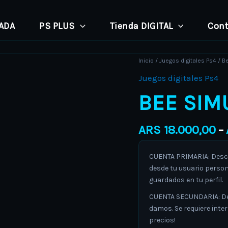
PADA
PS PLUS
Tienda DIGITAL
Cont
Bee
Inicio
/
Juegos digitales Ps4
/ B
Simulator
Juegos digitales Ps4
cantidad
BEE SIM
ARS
18.000,00
–
CUENTA PRIMARIA: Descar
desde tu usuario person
guardados en tu perfil.
CUENTA SECUNDARIA: Desc
damos. Se requiere inte
precios!