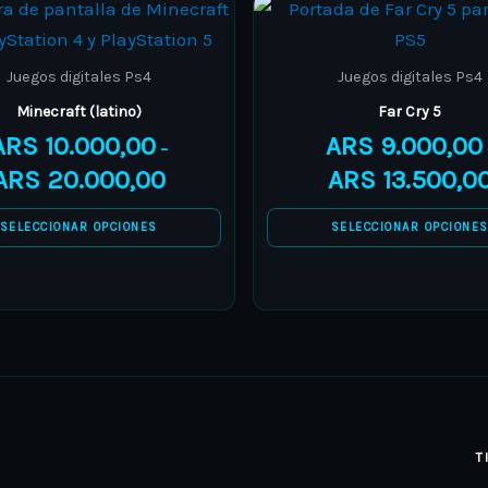
Price
This
This
range:
product
product
ARS 10.000,00
through
has
has
Juegos digitales Ps4
Juegos digitales Ps4
ARS 20.000,00
multiple
multiple
Minecraft (latino)
Far Cry 5
variants.
variants.
ARS
10.000,00
ARS
9.000,00
–
The
The
ARS
20.000,00
ARS
13.500,0
options
options
may
may
SELECCIONAR OPCIONES
SELECCIONAR OPCIONE
be
be
chosen
chosen
on
on
the
the
product
product
page
page
T