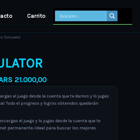
acto
Carrito
Price
ee Simulator
range:
ARS 18.000,00
ULATOR
through
ARS 21.000,00
ARS
21.000,00
gas el juego desde la cuenta que te damos y lo jugas
al. Todo el progreso y logros obtenidos quedarán
argas el juego y lo jugas desde la cuenta que te
rnet permanente. ¡Ideal para buscar los mejores