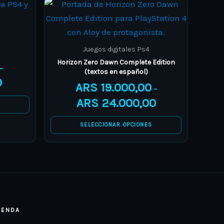
Price
Price
This
range:
range:
product
ARS 9.000,00
ARS 19.000,00
through
through
has
ARS 13.500,00
ARS 24.000,00
multiple
Juegos digitales Ps4
variants.
Horizon Zero Dawn Complete Edition
–
(textos en español)
The
0
ARS
19.000,00
options
–
ARS
24.000,00
may
S
be
SELECCIONAR OPCIONES
chosen
on
the
product
page
IENDA