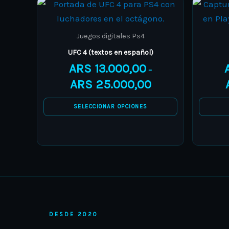
Price
This
range:
product
ARS 13.000,00
through
has
Juegos digitales Ps4
ARS 25.000,00
multiple
UFC 4 (textos en español)
variants.
ARS
13.000,00
–
The
ARS
25.000,00
options
may
SELECCIONAR OPCIONES
be
chosen
on
the
product
page
DESDE 2020