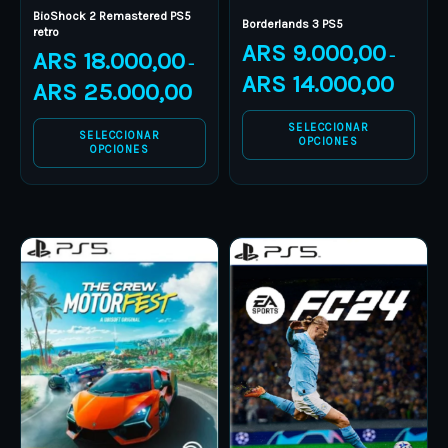
BioShock 2 Remastered PS5
on
on
Borderlands 3 PS5
retro
ARS
9.000,00
the
the
ARS
18.000,00
–
–
product
product
ARS
14.000,00
ARS
25.000,00
page
page
SELECCIONAR
SELECCIONAR
OPCIONES
OPCIONES
Price
Price
This
This
range:
range:
product
ARS 15.000,00
product
ARS 14.
through
through
has
has
ARS 22.000,00
ARS 20.
multiple
multiple
variants.
variants.
The
The
options
options
may
may