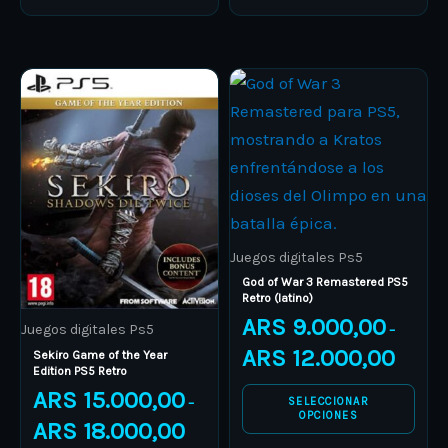
Price
Price
This
This
range:
range:
product
ARS 15.000,00
product
ARS 9.00
through
through
has
has
ARS 18.000,00
ARS 12.0
multiple
multiple
variants.
variants.
The
The
options
options
Juegos digitales Ps5
may
may
God of War 3 Remastered PS5
Retro (latino)
be
be
ARS
9.000,00
Juegos digitales Ps5
–
chosen
chosen
ARS
12.000,00
Sekiro Game of the Year
on
on
Edition PS5 Retro
the
the
ARS
15.000,00
SELECCIONAR
–
product
product
OPCIONES
ARS
18.000,00
page
page