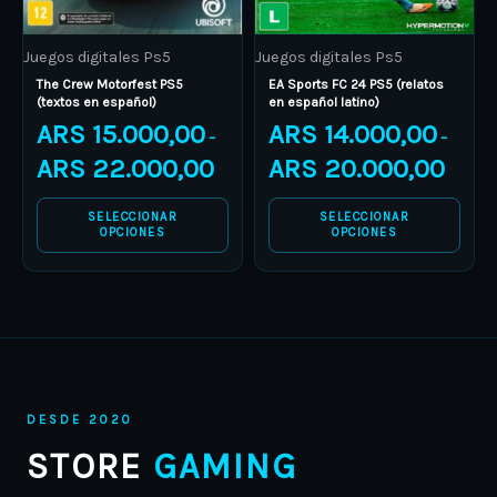
be
be
Juegos digitales Ps5
Juegos digitales Ps5
chosen
chosen
The Crew Motorfest PS5
EA Sports FC 24 PS5 (relatos
on
on
(textos en español)
en español latino)
the
the
ARS
15.000,00
ARS
14.000,00
–
–
product
product
ARS
22.000,00
ARS
20.000,00
page
page
SELECCIONAR
SELECCIONAR
OPCIONES
OPCIONES
DESDE 2020
STORE
GAMING