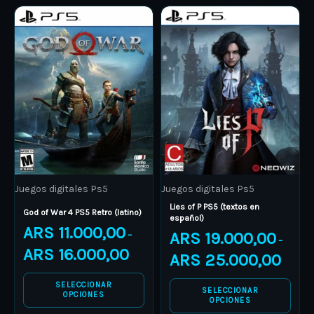
Price
Price
This
This
range:
range:
product
ARS 11.000,00
product
ARS 19.
through
through
has
has
ARS 16.000,00
ARS 25.
multiple
multiple
variants.
variants.
The
The
options
options
may
may
be
be
Juegos digitales Ps5
Juegos digitales Ps5
chosen
chosen
Lies of P PS5 (textos en
on
on
God of War 4 PS5 Retro (latino)
español)
ARS
11.000,00
the
the
ARS
19.000,00
–
–
product
product
ARS
16.000,00
ARS
25.000,00
page
page
SELECCIONAR
SELECCIONAR
OPCIONES
OPCIONES