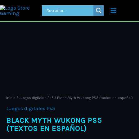
Ir
al
contenido
Price
Black
range:
Myth
ARS 30.0
Wukong
through
PS5
ARS 45.0
(textos
en
español)
cantidad
Inicio
/
Juegos digitales Ps5
/ Black Myth Wukong PS5 (textos en español)
Juegos digitales Ps5
BLACK MYTH WUKONG PS5
(TEXTOS EN ESPAÑOL)