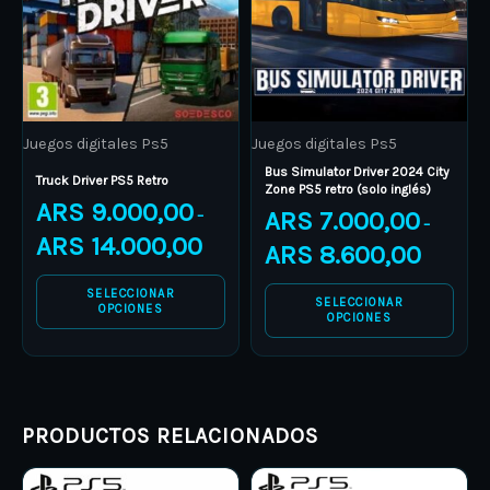
The
The
options
options
may
may
be
be
Juegos digitales Ps5
Juegos digitales Ps5
chosen
chosen
Bus Simulator Driver 2024 City
on
on
Truck Driver PS5 Retro
Zone PS5 retro (solo inglés)
ARS
9.000,00
the
the
ARS
7.000,00
–
–
product
product
ARS
14.000,00
ARS
8.600,00
page
page
SELECCIONAR
SELECCIONAR
OPCIONES
OPCIONES
PRODUCTOS RELACIONADOS
Price
Price
This
This