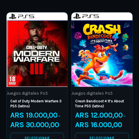
Price
Price
This
This
range:
range:
product
ARS 19.000,00
product
ARS 12.0
through
through
has
has
ARS 30.000,00
ARS 16.0
multiple
multiple
variants.
variants.
The
The
options
options
may
may
be
be
Juegos digitales Ps5
Juegos digitales Ps5
chosen
chosen
Call of Duty Modern Warfare 3
Crash Bandicoot 4 It’s About
on
on
PS5 (latino)
Time PS5 (latino)
the
the
ARS
19.000,00
ARS
12.000,00
–
–
product
product
ARS
30.000,00
ARS
16.000,00
page
page
SELECCIONAR
SELECCIONAR