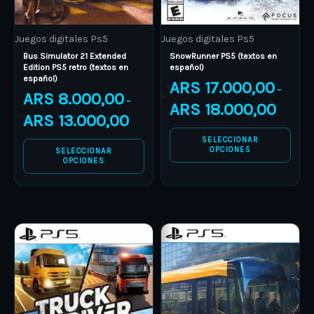
may
may
be
be
Juegos digitales Ps5
Juegos digitales Ps5
chosen
chosen
Bus Simulator 21 Extended
SnowRunner PS5 (textos en
on
on
Edition PS5 retro (textos en
español)
español)
the
the
ARS
17.000,00
–
ARS
8.000,00
product
product
–
ARS
18.000,00
ARS
13.000,00
page
page
SELECCIONAR
OPCIONES
SELECCIONAR
OPCIONES
Price
Price
This
This
range:
range:
product
ARS 9.000,00
product
ARS 7.000
through
through
has
has
ARS 14.000,00
ARS 8.600
multiple
multiple
variants.
variants.