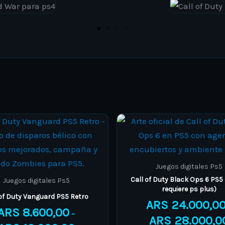
Price
This
This
range:
product
product
ARS 8.600,00
through
has
has
ARS 12.000,00
multiple
multiple
Juegos digitales Ps5
variants.
variants.
Call of Duty Black Ops 6 PS5 
Juegos digitales Ps5
requiere ps plus)
The
The
 of Duty Vanguard PS5 Retro
ARS
24.000,0
options
options
ARS
8.600,00
–
ARS
28.000,0
may
may