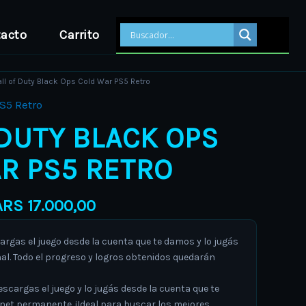
acto
Carrito
Price
ll of Duty Black Ops Cold War PS5 Retro
range:
S5 Retro
ARS 11.000,00
 DUTY BLACK OPS
through
ARS 17.000,00
R PS5 RETRO
ARS
17.000,00
argas el juego desde la cuenta que te damos y lo jugás
al. Todo el progreso y logros obtenidos quedarán
escargas el juego y lo jugás desde la cuenta que te
rnet permanente. ¡Ideal para buscar los mejores