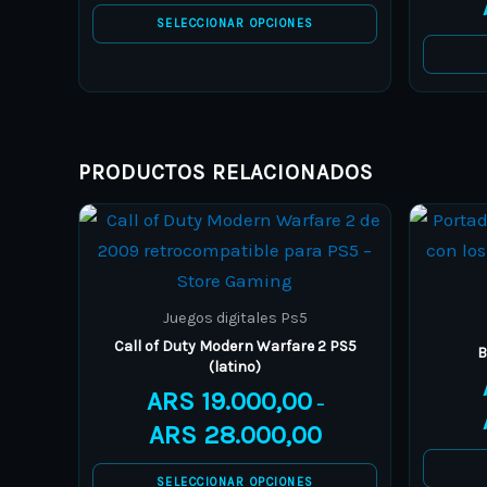
be
SELECCIONAR OPCIONES
chosen
on
the
product
page
PRODUCTOS RELACIONADOS
Price
This
range:
product
ARS 19.000,00
through
has
ARS 28.000,00
multiple
Juegos digitales Ps5
variants.
Call of Duty Modern Warfare 2 PS5
B
(latino)
The
ARS
19.000,00
options
–
ARS
28.000,00
may
be
SELECCIONAR OPCIONES