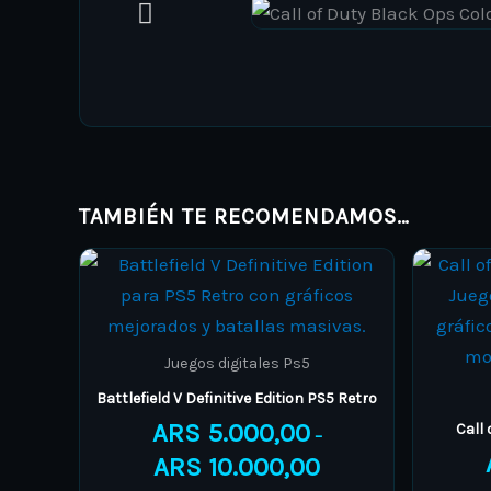
TAMBIÉN TE RECOMENDAMOS…
Price
This
range:
product
ARS 5.000,00
through
has
ARS 10.000,00
multiple
Juegos digitales Ps5
variants.
Battlefield V Definitive Edition PS5 Retro
The
ARS
5.000,00
Call
–
options
ARS
10.000,00
may