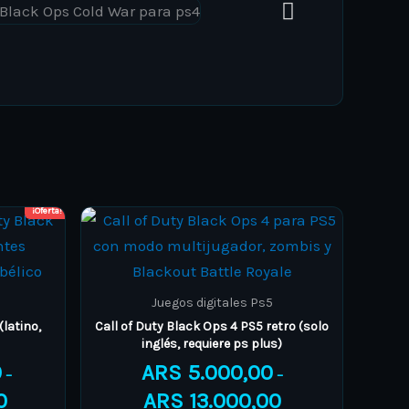
¡Oferta!
Price
Price
This
range:
range:
product
ARS 24.000,00
ARS 5.000,00
through
through
has
ARS 28.000,00
ARS 13.000,00
multiple
Juegos digitales Ps5
variants.
(latino,
Call of Duty Black Ops 4 PS5 retro (solo
inglés, requiere ps plus)
The
0
ARS
5.000,00
options
–
–
0
ARS
13.000,00
may