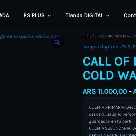
PADA
PS PLUS
Tienda DIGITAL
Cont
Call
Inicio
/
Juegos digitales Ps5
/ Ca
of
Juegos digitales Ps5
,
P
Duty
CALL OF
Black
Ops
COLD WA
Cold
War
ARS
11.000,00
–
PS5
Retro
CUENTA PRIMARIA
: Desc
cantidad
desde tu usuario person
guardados en tu perfil.
CUENTA SECUNDARIA
: D
damos. Se requiere inte