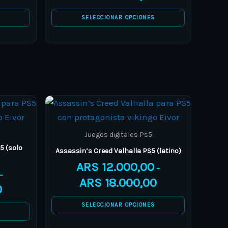
be
S
SELECCIONAR OPCIONES
chosen
on
the
product
page
Price
Price
This
range:
range:
product
ARS 8.000,00
ARS 12.000,00
through
through
has
Juegos digitales Ps5
ARS 10.000,00
ARS 18.000,00
multiple
5 (solo
Assassin’s Creed Valhalla PS5 (latino)
variants.
ARS
12.000,00
–
The
–
ARS
18.000,00
0
options
may
SELECCIONAR OPCIONES
S
be