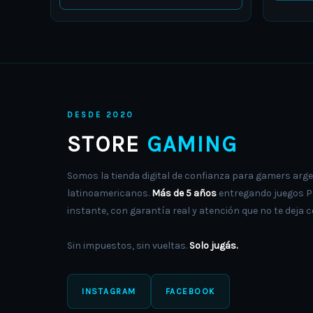
chosen
on
the
product
page
DESDE 2020
STORE
GAMING
Somos la tienda digital de confianza para gamers arge
latinoamericanos.
Más de 5 años
entregando juegos PS
instante, con garantía real y atención que no te deja c
Sin impuestos, sin vueltas.
Solo jugás.
INSTAGRAM
FACEBOOK