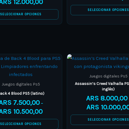
ARS
12.000,00
be
be
SELECCIONAR OPCIONE
chosen
chosen
SELECCIONAR OPCIONES
on
on
the
the
product
product
page
page
Price
This
This
range:
product
product
ARS 7.500,00
through
has
has
Juegos digitales Ps5
ARS 10.500,00
multiple
multiple
Assassin’s Creed Valhalla PS
Juegos digitales Ps5
inglés)
variants.
variants.
ack 4 Blood PS5 (latino)
ARS
8.000,00
The
The
ARS
7.500,00
–
ARS
10.000,0
options
options
ARS
10.500,00
may
may
SELECCIONAR OPCIONE
be
be
SELECCIONAR OPCIONES