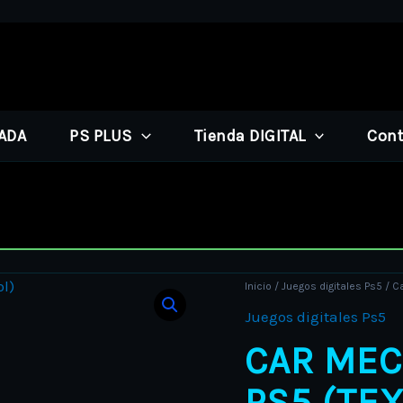
PADA
PS PLUS
Tienda DIGITAL
Cont
Car
Inicio
/
Juegos digitales Ps5
/ C
Mechanic
Juegos digitales Ps5
Simulator
CAR MEC
PS5
(textos
PS5 (TE