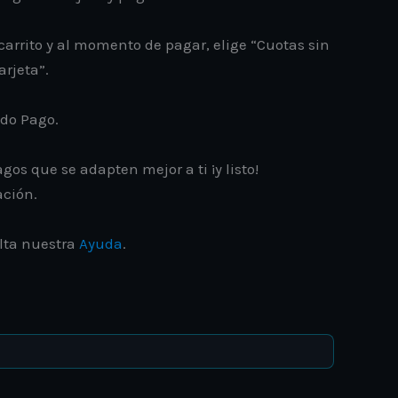
carrito y al momento de pagar, elige “Cuotas sin
arjeta”.
ado Pago.
gos que se adapten mejor a ti ¡y listo!
ación.
lta nuestra
Ayuda
.