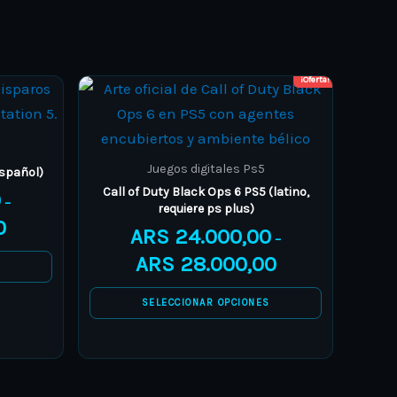
¡Oferta!
Price
Price
This
range:
range:
product
ARS 30.000,00
ARS 24.000,00
through
through
has
ARS 45.000,00
ARS 28.000,00
multiple
Juegos digitales Ps5
español)
variants.
Call of Duty Black Ops 6 PS5 (latino,
0
–
requiere ps plus)
The
0
ARS
24.000,00
options
–
ARS
28.000,00
may
S
be
SELECCIONAR OPCIONES
chosen
on
the
product