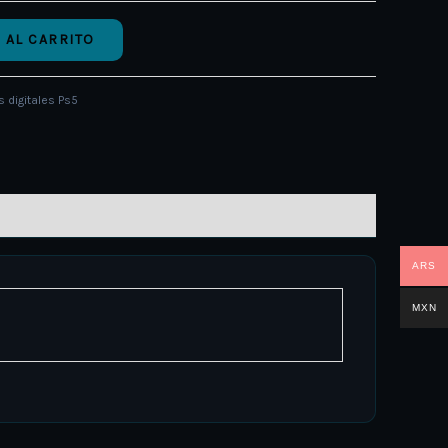
 AL CARRITO
 digitales Ps5
ARS
MXN