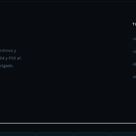
T
ntinos y
4 y PS5 al
olgado.