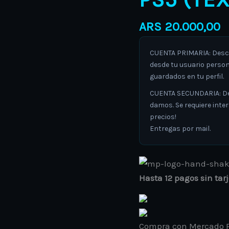
en
español)
ARS
20.000,00
cantidad
CUENTA PRIMARIA: Descar
desde tu usuario person
guardados en tu perfil.
CUENTA SECUNDARIA: Desc
damos. Se requiere inte
precios!
Entregas por mail.
Hasta 12 pagos sin tar
Compra con Mercado P