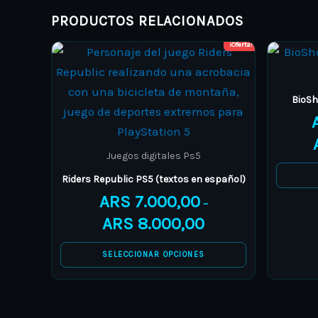
page
PRODUCTOS RELACIONADOS
¡Oferta!
Price
This
range:
product
ARS 7.000,00
through
has
BioSh
ARS 8.000,00
multiple
variants.
The
Juegos digitales Ps5
options
Riders Republic PS5 (textos en español)
may
ARS
7.000,00
–
be
ARS
8.000,00
chosen
on
SELECCIONAR OPCIONES
the
product
page