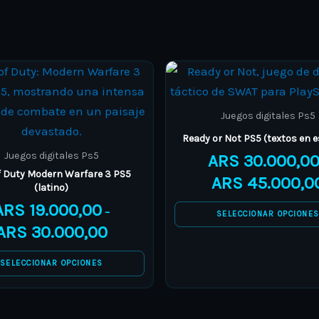
Price
This
This
range:
product
product
ARS 19.000,00
through
has
has
Juegos digitales Ps5
ARS 30.000,00
multiple
multiple
Ready or Not PS5 (textos en 
variants.
variants.
Juegos digitales Ps5
ARS
30.000,0
The
The
of Duty Modern Warfare 3 PS5
ARS
45.000,0
(latino)
options
options
ARS
19.000,00
may
may
–
SELECCIONAR OPCIONE
ARS
30.000,00
be
be
chosen
chosen
SELECCIONAR OPCIONES
on
on
the
the
product
product