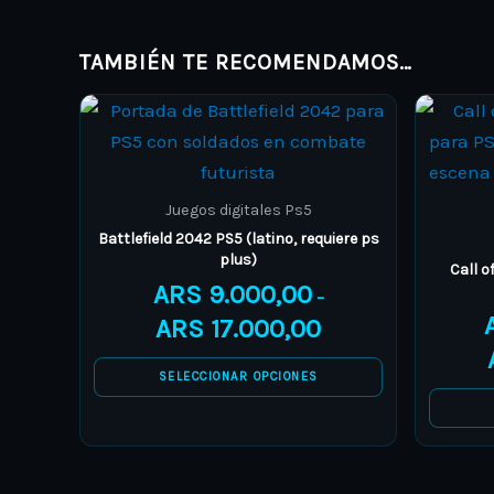
TAMBIÉN TE RECOMENDAMOS…
Price
This
range:
product
ARS 9.000,00
through
has
ARS 17.000,00
multiple
Juegos digitales Ps5
variants.
Battlefield 2042 PS5 (latino, requiere ps
plus)
The
Call 
ARS
9.000,00
options
–
ARS
17.000,00
may
be
SELECCIONAR OPCIONES
chosen
on
the
product