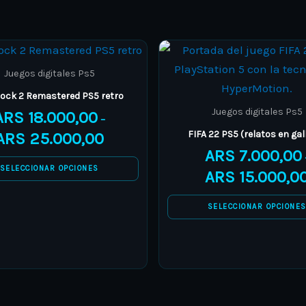
page
page
Price
This
This
range:
product
product
ARS 18.000,00
Juegos digitales Ps5
through
has
has
ock 2 Remastered PS5 retro
ARS 25.000,00
multiple
multiple
Juegos digitales Ps5
ARS
18.000,00
–
variants.
variants.
FIFA 22 PS5 (relatos en gal
ARS
25.000,00
The
The
ARS
7.000,00
options
options
SELECCIONAR OPCIONES
ARS
15.000,0
may
may
be
be
SELECCIONAR OPCIONE
chosen
chosen
on
on
the
the
product
product
page
page