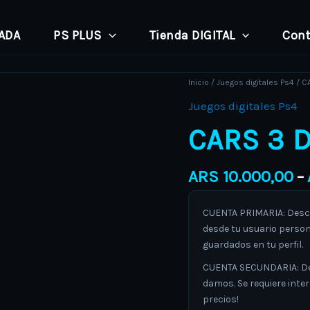
PADA
PS PLUS
Tienda DIGITAL
Cont
CARS
Inicio
/
Juegos digitales Ps4
/ C
3
Juegos digitales Ps4
Driven
CARS 3 
to
Win
ARS
10.000,00
–
cantidad
CUENTA PRIMARIA: Descar
desde tu usuario person
guardados en tu perfil.
CUENTA SECUNDARIA: Desc
damos. Se requiere inte
precios!