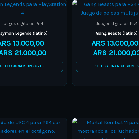
Price
This
This
range:
product
product
ARS 13.000,00
through
has
has
Juegos digitales Ps4
Juegos digitales Ps4
ARS 21.000,00
multiple
multiple
ayman Legends (latino)
Gang Beasts (latino)
variants.
variants.
ARS
13.000,00
ARS
13.000,00
–
The
The
ARS
21.000,00
ARS
21.000,0
options
options
may
may
SELECCIONAR OPCIONES
SELECCIONAR OPCIONE
be
be
chosen
chosen
on
on
the
the
product
product
page
page
Price
This
This
range:
product
product
ARS 13.000,00
through