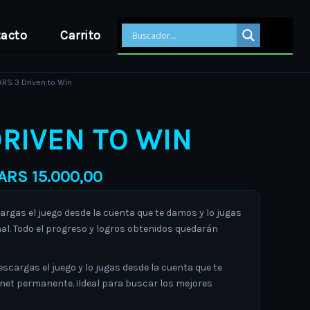
acto
Carrito
Price
ARS 3 Driven to Win
range:
ARS 10.000,00
DRIVEN TO WIN
through
ARS 15.000,00
ARS
15.000,00
gas el juego desde la cuenta que te damos y lo jugas
al. Todo el progreso y logros obtenidos quedarán
argas el juego y lo jugas desde la cuenta que te
rnet permanente. ¡Ideal para buscar los mejores