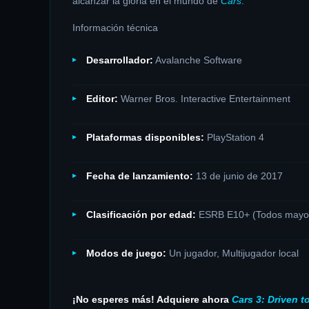
alcanzar la gloria en el mundo de
Cars
.
​
Información técnica
Desarrollador:
Avalanche Software
Editor:
Warner Bros. Interactive Entertainment
Plataformas disponibles:
PlayStation 4
Fecha de lanzamiento:
13 de junio de 2017
​
Clasificación por edad:
ESRB E10+ (Todos mayor
Modos de juego:
Un jugador, Multijugador local
¡No esperes más! Adquiere ahora
Cars 3: Driven t