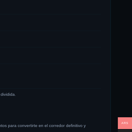
dividida.
​
ARS
os para convertirte en el corredor definitivo y