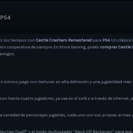
 PS4
os los tiempos con
Castle Crashers Remastered
para
PS4
. Un clásico
sión cooperativa de siempre. En Store Gaming, podés
comprar Castle 
 amigos.
n icónico juego con texturas en alta definición y una jugabilidad más f
n hasta cuatro jugadores, ya sea en el sofá o a través de internet, pa
 variedad de personajes jugables, cada uno con sus propias armas y
l You Can Quaff” y el modo multijugador “Back Off Barbarian” para que 