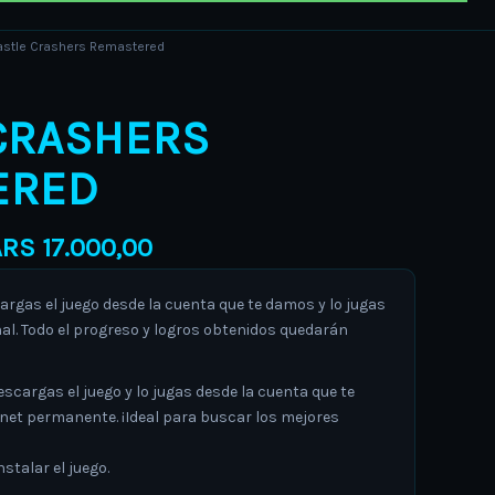
Price
astle Crashers Remastered
range:
ARS 9.000,00
CRASHERS
through
ARS 17.000,00
ERED
ARS
17.000,00
gas el juego desde la cuenta que te damos y lo jugas
al. Todo el progreso y logros obtenidos quedarán
argas el juego y lo jugas desde la cuenta que te
rnet permanente. ¡Ideal para buscar los mejores
stalar el juego.