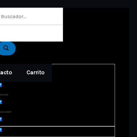
acto
Carrito
act matches only
rch in title
arch in content