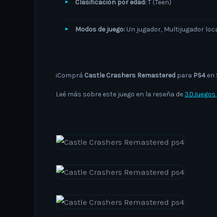
Clasificación por edad:
T (Teen)
Modos de juego:
Un jugador, Multijugador loca
¡Comprá
Castle Crashers Remastered
para
PS4
en 
Leé más sobre este juego en la reseña de
3DJuegos.