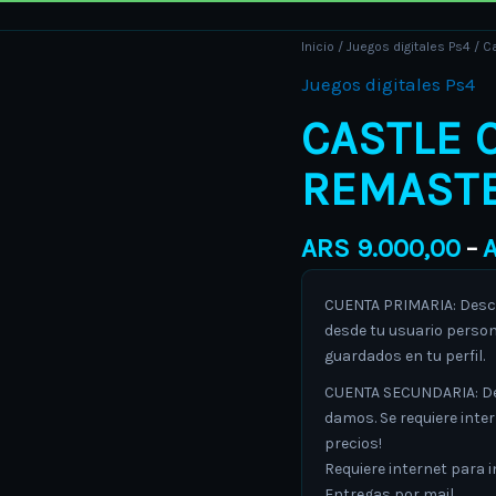
Castle
Inicio
/
Juegos digitales Ps4
/ C
Crashers
Juegos digitales Ps4
Remastered
CASTLE 
cantidad
REMAST
ARS
9.000,00
–
CUENTA PRIMARIA: Descar
desde tu usuario person
guardados en tu perfil.
CUENTA SECUNDARIA: Desc
damos. Se requiere inte
precios!
Requiere internet para in
Entregas por mail.