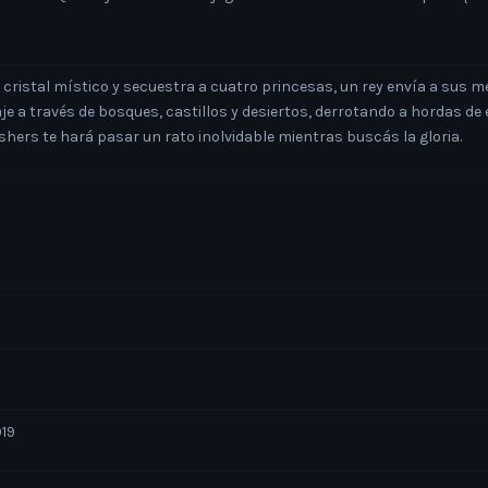
istal místico y secuestra a cuatro princesas, un rey envía a sus mej
je a través de bosques, castillos y desiertos, derrotando a hordas d
ashers te hará pasar un rato inolvidable mientras buscás la gloria.
019