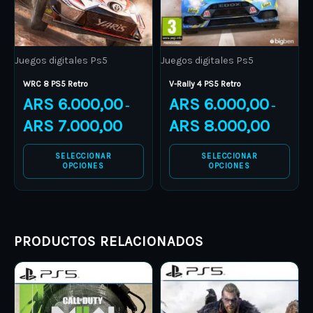
options
options
may
may
be
be
Juegos digitales Ps5
Juegos digitales Ps5
chosen
chosen
on
on
WRC 8 PS5 Retro
V-Rally 4 PS5 Retro
ARS
6.000,00
ARS
6.000,00
the
the
–
–
product
product
ARS
7.000,00
ARS
8.000,00
page
page
SELECCIONAR
SELECCIONAR
OPCIONES
OPCIONES
PRODUCTOS RELACIONADOS
Price
Price
This
This
range:
range:
product
ARS 19.000,00
product
ARS 8.00
through
through
has
has
ARS 28.000,00
ARS 10.0