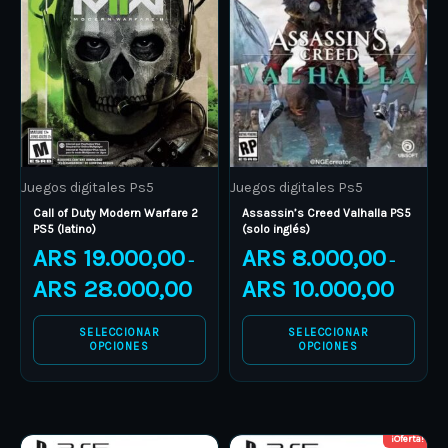
multiple
multiple
variants.
variants.
The
The
options
options
may
may
be
be
Juegos digitales Ps5
Juegos digitales Ps5
chosen
chosen
Call of Duty Modern Warfare 2
Assassin’s Creed Valhalla PS5
on
on
PS5 (latino)
(solo inglés)
the
the
ARS
19.000,00
ARS
8.000,00
–
–
product
product
ARS
28.000,00
ARS
10.000,00
page
page
SELECCIONAR
SELECCIONAR
OPCIONES
OPCIONES
¡Oferta!
Price
Price