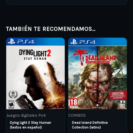
TAMBIÉN TE RECOMENDAMOS…
Price
Price
This
This
range:
range:
product
ARS 14.000,00
product
ARS 5.00
through
through
has
has
ARS 19.000,00
ARS 10.0
multiple
multiple
variants.
variants.
The
The
options
options
may
may
be
be
Juegos digitales Ps4
COMBOS
chosen
chosen
Dying Light 2 Stay Human
Dead Island Definitive
on
on
(textos en español)
Collection (latino)