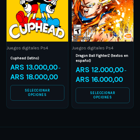
variants.
variants.
The
The
options
options
may
may
be
be
Juegos digitales Ps4
Juegos digitales Ps4
chosen
chosen
Dragon Ball FighterZ (textos en
on
on
Cuphead (latino)
español)
ARS
13.000,00
the
the
ARS
12.000,00
–
–
product
product
ARS
18.000,00
ARS
16.000,00
page
page
SELECCIONAR
SELECCIONAR
OPCIONES
OPCIONES