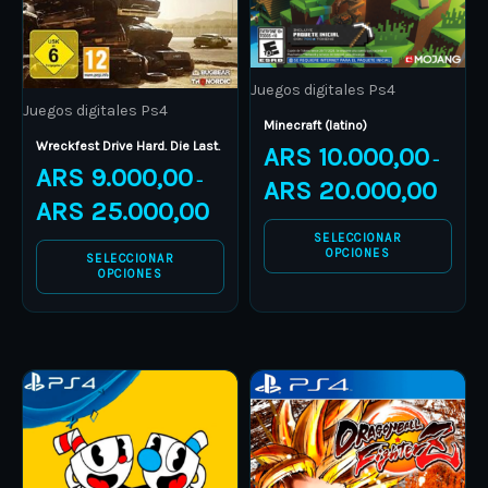
options
options
may
may
be
be
Juegos digitales Ps4
Juegos digitales Ps4
chosen
chosen
Minecraft (latino)
on
on
Wreckfest Drive Hard. Die Last.
ARS
10.000,00
–
ARS
9.000,00
the
the
–
ARS
20.000,00
product
product
ARS
25.000,00
page
page
SELECCIONAR
OPCIONES
SELECCIONAR
OPCIONES
Price
Price
This
This
range:
range:
product
ARS 13.000,00
product
ARS 12.0
through
through
has
has
ARS 18.000,00
ARS 16.0
multiple
multiple