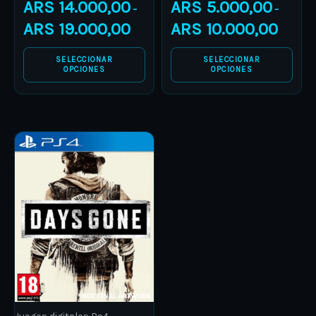
the
the
ARS
14.000,00
ARS
5.000,00
–
–
product
product
ARS
19.000,00
ARS
10.000,00
page
page
SELECCIONAR
SELECCIONAR
OPCIONES
OPCIONES
Price
This
range:
product
ARS 19.000,00
through
has
ARS 29.000,00
multiple
variants.
The
options
may
be