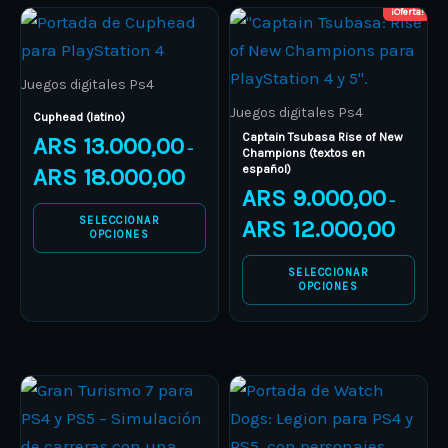
¡Oferta!
Price
Price
This
This
range:
range:
product
ARS 13.000,00
product
ARS 9.00
through
through
has
has
ARS 18.000,00
ARS 12.0
Juegos digitales Ps4
multiple
multiple
Juegos digitales Ps4
Cuphead (latino)
variants.
variants.
Captain Tsubasa Rise of New
ARS
13.000,00
–
Champions (textos en
The
The
español)
ARS
18.000,00
options
options
ARS
9.000,00
–
may
may
SELECCIONAR
ARS
12.000,00
OPCIONES
be
be
chosen
chosen
SELECCIONAR
OPCIONES
on
on
the
the
product
product
Price
Price
page
page
This
This
range:
range:
product
ARS 19.000,00
product
ARS 8.00
through
through
has
has
ARS 25.000,00
ARS 12.0