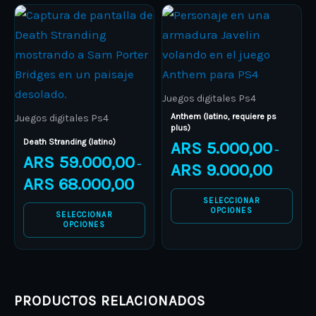
product
product
Price
Price
This
This
range:
range:
page
page
product
ARS 59.000,00
product
ARS 5.000
through
through
has
has
ARS 68.000,00
ARS 9.000
multiple
multiple
variants.
variants.
Juegos digitales Ps4
The
The
Anthem (latino, requiere ps
Juegos digitales Ps4
plus)
options
options
Death Stranding (latino)
ARS
5.000,00
–
may
may
ARS
59.000,00
–
ARS
9.000,00
be
be
ARS
68.000,00
chosen
chosen
SELECCIONAR
on
on
OPCIONES
SELECCIONAR
OPCIONES
the
the
product
product
page
page
PRODUCTOS RELACIONADOS