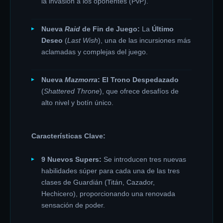
la invasión a los oponentes (PvP).
Nueva
Raid
de Fin de Juego:
La
Último
Deseo
(
Last Wish
), una de las incursiones más
aclamadas y complejas del juego.
Nueva
Mazmorra
:
El Trono Despedazado
(
Shattered Throne
), que ofrece desafíos de
alto nivel y botín único.
Características Clave:
9 Nuevos Supers:
Se introducen tres nuevas
habilidades súper para cada una de las tres
clases de Guardián (Titán, Cazador,
Hechicero), proporcionando una renovada
sensación de poder.