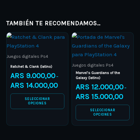
TAMBIÉN TE RECOMENDAMOS…
Price
Price
This
This
range:
range:
product
ARS 9.000,00
product
ARS 12.0
through
through
has
has
ARS 14.000,00
ARS 15.0
Juegos digitales Ps4
multiple
multiple
Juegos digitales Ps4
Ratchet & Clank (latino)
variants.
variants.
Marvel’s Guardians of the
ARS
9.000,00
–
Galaxy (latino)
The
The
ARS
14.000,00
ARS
12.000,00
–
options
options
ARS
15.000,00
may
may
SELECCIONAR
OPCIONES
be
be
SELECCIONAR
chosen
chosen
OPCIONES
on
on
the
the