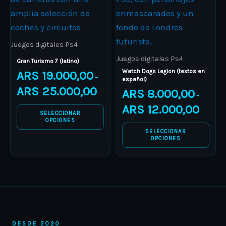
multiple
multiple
variants.
variants.
The
The
Juegos digitales Ps4
options
options
Juegos digitales Ps4
Gran Turismo 7 (latino)
may
may
Watch Dogs Legion (textos en
ARS
19.000,00
–
español)
be
be
ARS
25.000,00
ARS
8.000,00
–
chosen
chosen
ARS
12.000,00
on
on
SELECCIONAR
OPCIONES
the
the
SELECCIONAR
product
product
OPCIONES
page
page
DESDE 2020