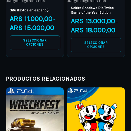
Juegos digitales Ps4
Juegos digitales Ps4
chosen
chosen
Sekiro Shadows Die Twice
on
on
Sifu (textos en español)
Game of the Year Edition
ARS
11.000,00
the
the
ARS
13.000,00
–
–
product
product
ARS
15.000,00
ARS
18.000,00
page
page
SELECCIONAR
SELECCIONAR
OPCIONES
OPCIONES
PRODUCTOS RELACIONADOS
Price
Price
This
This
range:
range:
product
ARS 9.000,00
product
ARS 13.0
through
through
has
has
ARS 25.000,00
ARS 18.0
multiple
multiple
variants.
variants.