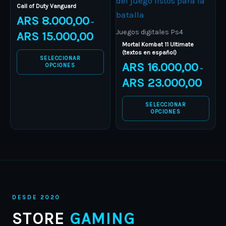
Call of Duty Vanguard
variants.
variants.
ARS
8.000,00
–
The
The
Juegos digitales Ps4
ARS
15.000,00
options
options
Mortal Kombat 11 Ultimate
(textos en español)
may
may
SELECCIONAR
ARS
16.000,00
OPCIONES
–
be
be
ARS
23.000,00
chosen
chosen
on
on
SELECCIONAR
the
the
OPCIONES
product
product
page
page
DESDE 2020
STORE
GAMING