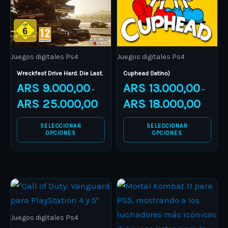
The
The
options
options
may
may
be
be
Juegos digitales Ps4
Juegos digitales Ps4
chosen
chosen
on
on
Wreckfest Drive Hard. Die Last.
Cuphead (latino)
ARS
9.000,00
ARS
13.000,00
the
the
–
–
product
product
ARS
25.000,00
ARS
18.000,00
page
page
SELECCIONAR
SELECCIONAR
OPCIONES
OPCIONES
Price
Price
This
This
range:
range:
product
ARS 8.000,00
product
ARS 16.
through
through
has
has
ARS 15.000,00
ARS 23.
Juegos digitales Ps4
multiple
multiple