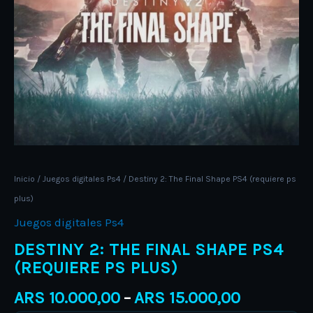
Inicio
/
Juegos digitales Ps4
/ Destiny 2: The Final Shape PS4 (requiere ps
plus)
Juegos digitales Ps4
DESTINY 2: THE FINAL SHAPE PS4
(REQUIERE PS PLUS)
ARS
10.000,00
ARS
15.000,00
–