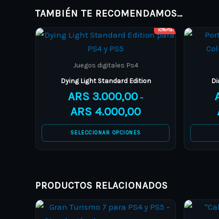
TAMBIÉN TE RECOMENDAMOS…
¡Oferta!
Price
This
range:
product
ARS 3.000,00
through
has
Juegos digitales Ps4
ARS 4.000,00
multiple
Dying Light Standard Edition
Di
variants.
ARS
3.000,00
–
The
ARS
4.000,00
options
may
SELECCIONAR OPCIONES
be
chosen
on
the
PRODUCTOS RELACIONADOS
product
Price
This
page
range: