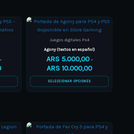
Price
Price
This
range:
range:
product
ARS 7.000,00
ARS 5.000,00
through
through
has
Juegos digitales Ps4
ARS 10.000,00
ARS 10.000,00
multiple
Agony (textos en español)
variants.
ARS
5.000,00
–
–
The
0
ARS
10.000,00
options
may
S
SELECCIONAR OPCIONES
be
chosen
on
the
product
Price
Price
This
page
range:
range: