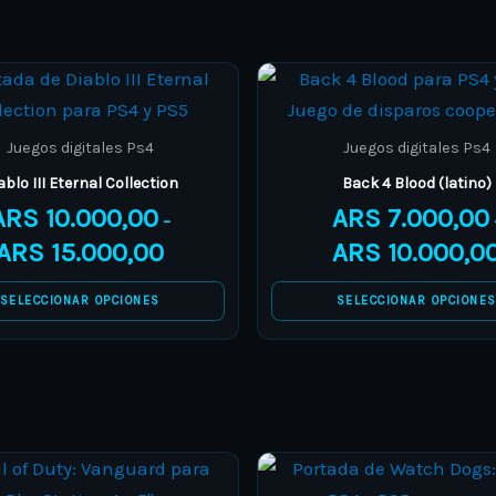
Price
This
This
range:
product
product
ARS 10.000,00
through
has
has
Juegos digitales Ps4
Juegos digitales Ps4
ARS 15.000,00
multiple
multiple
ablo III Eternal Collection
Back 4 Blood (latino)
variants.
variants.
ARS
10.000,00
ARS
7.000,00
–
The
The
ARS
15.000,00
ARS
10.000,0
options
options
may
may
SELECCIONAR OPCIONES
SELECCIONAR OPCIONE
be
be
chosen
chosen
on
on
the
the
product
product
Price
This
This
page
page
range: