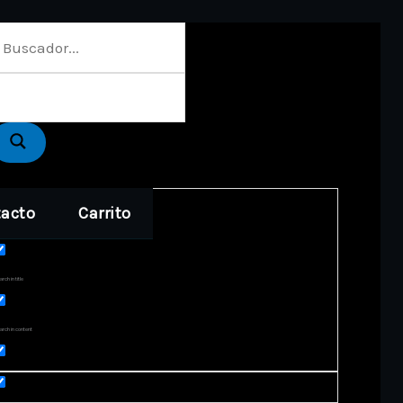
acto
Carrito
act matches only
rch in title
arch in content