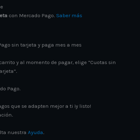
jeta
con Mercado Pago.
Saber más
ago sin tarjeta y paga mes a mes
carrito y al momento de pagar, elige “Cuotas sin
arjeta”.
ado Pago.
gos que se adapten mejor a ti ¡y listo!
ación.
lta nuestra
Ayuda
.