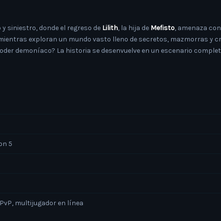
y siniestro, donde el regreso de
Lilith
, la hija de
Mefisto
, amenaza con
mientras exploran un mundo vasto lleno de secretos, mazmorras y cri
poder demoníaco? La historia se desenvuelve en un escenario completam
ion 5
 PvP, multijugador en línea