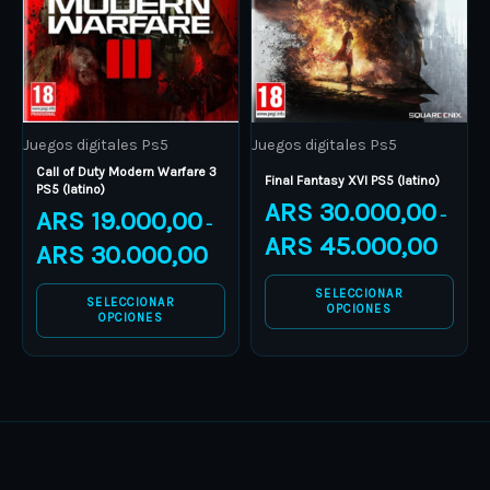
The
The
options
options
may
may
be
be
Juegos digitales Ps5
Juegos digitales Ps5
chosen
chosen
Call of Duty Modern Warfare 3
on
on
Final Fantasy XVI PS5 (latino)
PS5 (latino)
ARS
30.000,00
the
the
ARS
19.000,00
–
–
product
product
ARS
45.000,00
ARS
30.000,00
page
page
SELECCIONAR
SELECCIONAR
OPCIONES
OPCIONES