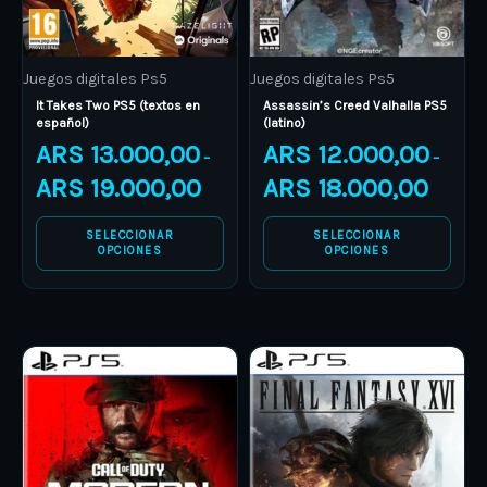
may
may
be
be
Juegos digitales Ps5
Juegos digitales Ps5
chosen
chosen
It Takes Two PS5 (textos en
Assassin’s Creed Valhalla PS5
on
on
español)
(latino)
the
the
ARS
13.000,00
ARS
12.000,00
–
–
product
product
ARS
19.000,00
ARS
18.000,00
page
page
SELECCIONAR
SELECCIONAR
OPCIONES
OPCIONES
Price
Price
This
This
range:
range:
product
ARS 19.000,00
product
ARS 30.
through
through
has
has
ARS 30.000,00
ARS 45.
multiple
multiple
variants.
variants.