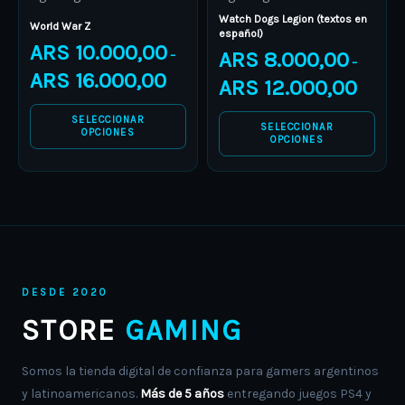
chosen
chosen
Watch Dogs Legion (textos en
on
on
World War Z
español)
ARS
10.000,00
the
the
ARS
8.000,00
–
–
product
product
ARS
16.000,00
ARS
12.000,00
page
page
SELECCIONAR
SELECCIONAR
OPCIONES
OPCIONES
DESDE 2020
STORE
GAMING
Somos la tienda digital de confianza para gamers argentinos
y latinoamericanos.
Más de 5 años
entregando juegos PS4 y