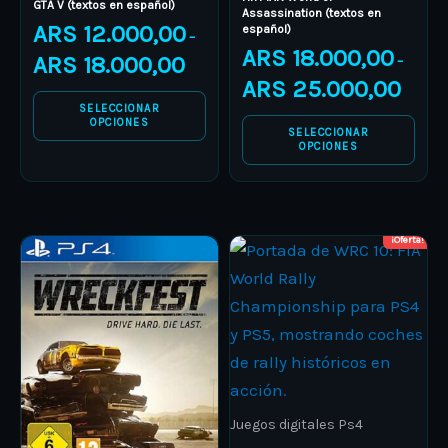
on
on
GTA V (textos en español)
Assassination (textos en
ARS
12.000,00
español)
the
the
–
ARS
18.000,00
product
product
ARS
18.000,00
–
ARS
25.000,00
page
page
SELECCIONAR
OPCIONES
SELECCIONAR
OPCIONES
¡Oferta!
Price
Price
This
This
range:
range:
product
ARS 9.000,00
product
ARS 10.0
through
through
has
has
ARS 25.000,00
ARS 12.0
multiple
multiple
variants.
variants.
The
The
options
options
Juegos digitales Ps4
may
may