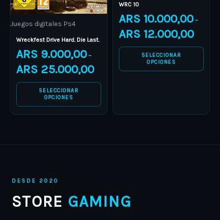
WRC 10
be
be
ARS
10.000,00
–
Juegos digitales Ps4
chosen
chosen
ARS
12.000,00
on
on
Wreckfest Drive Hard. Die Last.
ARS
9.000,00
the
the
SELECCIONAR
–
OPCIONES
product
product
ARS
25.000,00
page
page
SELECCIONAR
OPCIONES
DESDE 2020
STORE
GAMING