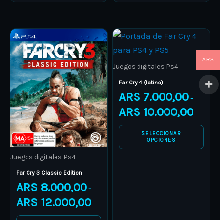
Price
Price
This
This
range:
range:
product
ARS 8.000,00
product
ARS 7.00
through
through
ARS
has
has
ARS 12.000,00
ARS 10.0
Juegos digitales Ps4
multiple
multiple
Far Cry 4 (latino)
variants.
variants.
ARS
7.000,00
–
The
The
ARS
10.000,00
options
options
may
may
SELECCIONAR
OPCIONES
be
be
Juegos digitales Ps4
chosen
chosen
on
on
Far Cry 3 Classic Edition
ARS
8.000,00
the
the
–
product
product
ARS
12.000,00
page
page