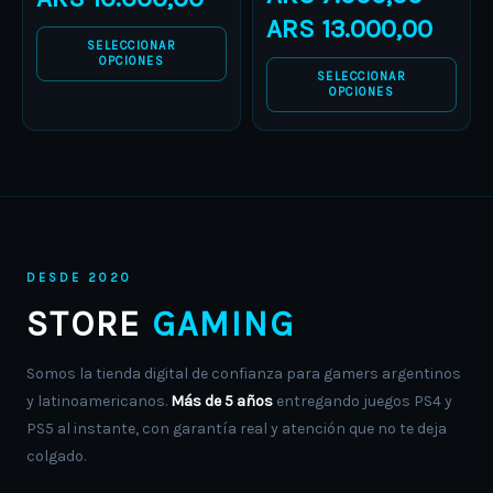
be
be
ARS
13.000,00
chosen
chosen
SELECCIONAR
on
on
OPCIONES
SELECCIONAR
the
the
OPCIONES
product
product
page
page
DESDE 2020
STORE
GAMING
Somos la tienda digital de confianza para gamers argentinos
y latinoamericanos.
Más de 5 años
entregando juegos PS4 y
PS5 al instante, con garantía real y atención que no te deja
colgado.