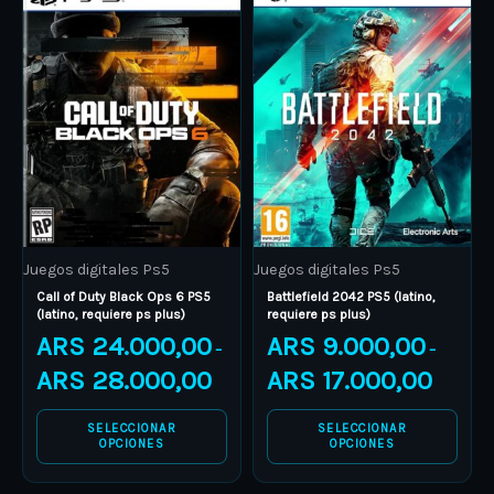
range:
range:
product
ARS 24.000,00
product
ARS 9.00
through
through
has
has
ARS 28.000,00
ARS 17.00
multiple
multiple
variants.
variants.
The
The
options
options
may
may
be
be
Juegos digitales Ps5
Juegos digitales Ps5
chosen
chosen
Call of Duty Black Ops 6 PS5
Battlefield 2042 PS5 (latino,
on
on
(latino, requiere ps plus)
requiere ps plus)
the
the
ARS
24.000,00
ARS
9.000,00
–
–
product
product
ARS
28.000,00
ARS
17.000,00
page
page
SELECCIONAR
SELECCIONAR
OPCIONES
OPCIONES