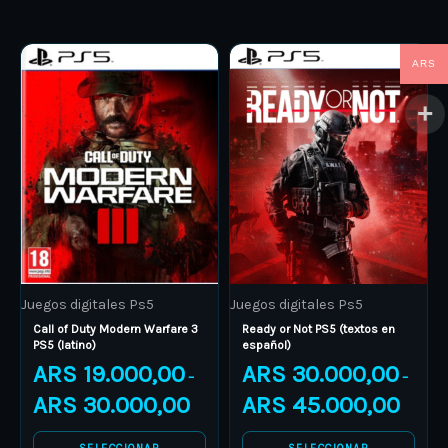
Price
Price
This
This
ARS
range:
range:
product
ARS 19.000,00
product
ARS 30.
through
through
has
has
ARS 30.000,00
ARS 45.
multiple
multiple
variants.
variants.
The
The
options
options
may
may
be
be
Juegos digitales Ps5
Juegos digitales Ps5
chosen
chosen
Call of Duty Modern Warfare 3
Ready or Not PS5 (textos en
on
on
PS5 (latino)
español)
the
the
ARS
19.000,00
ARS
30.000,00
–
–
product
product
ARS
30.000,00
ARS
45.000,00
page
page