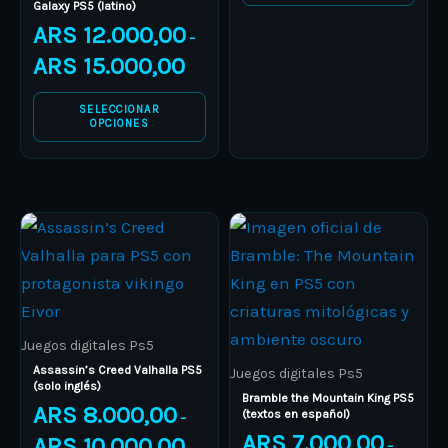
Galaxy PS5 (latino)
the
the
ARS
12.000,00
–
product
product
ARS
15.000,00
page
page
SELECCIONAR
OPCIONES
Price
Price
This
This
range:
range:
product
ARS 8.000,00
product
ARS 7.00
through
through
has
has
ARS 10.000,00
ARS 13.0
multiple
multiple
variants.
variants.
Juegos digitales Ps5
The
The
Assassin’s Creed Valhalla PS5
Juegos digitales Ps5
(solo inglés)
options
options
Bramble the Mountain King PS5
ARS
8.000,00
(textos en español)
–
may
may
ARS
7.000,00
ARS
10.000,00
–