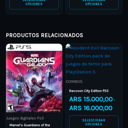
SELECCIONAR
SELECCIONAR
OPCIONES
OPCIONES
PRODUCTOS RELACIONADOS
Price
Price
This
This
range:
range:
product
ARS 12.000,00
product
ARS 15.0
through
through
has
has
ARS 15.000,00
ARS 16.0
multiple
multiple
variants.
variants.
COMBOS
The
The
Raccoon City Edition PS5
options
options
ARS
15.000,00
–
may
may
ARS
16.000,00
be
be
Juegos digitales Ps5
chosen
chosen
SELECCIONAR
OPCIONES
Marvel’s Guardians of the
on
on