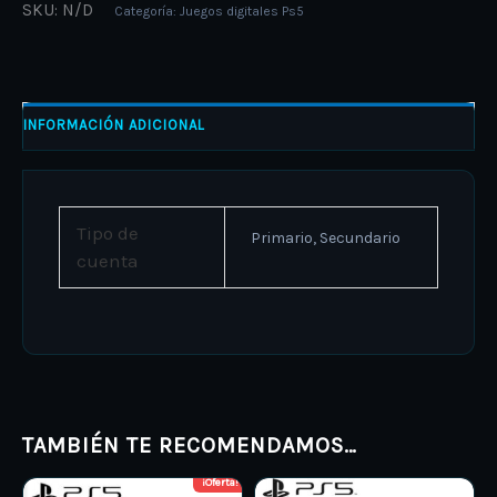
SKU:
N/D
Categoría:
Juegos digitales Ps5
INFORMACIÓN ADICIONAL
Tipo de
Primario, Secundario
cuenta
TAMBIÉN TE RECOMENDAMOS…
¡Oferta!
Price
Price
This
This