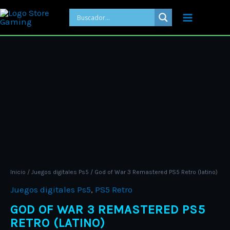
Ir
al
contenido
Price
God
range:
of
ARS 9.000,
War
through
3
ARS 12.000
Remastered
PS5
Retro
(latino)
cantidad
Inicio
/
Juegos digitales Ps5
/ God of War 3 Remastered PS5 Retro (latino)
Juegos digitales Ps5
,
PS5 Retro
GOD OF WAR 3 REMASTERED PS5
RETRO (LATINO)