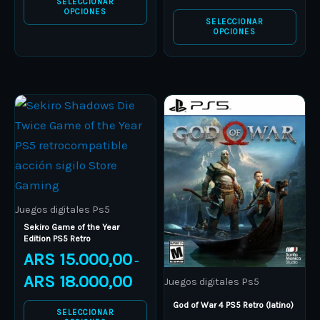
SELECCIONAR
on
on
OPCIONES
SELECCIONAR
the
the
OPCIONES
product
product
page
page
Price
Price
This
This
range:
range:
product
ARS 15.000,00
product
ARS 11.00
through
through
has
has
ARS 18.000,00
ARS 16.0
multiple
multiple
variants.
variants.
The
The
Juegos digitales Ps5
options
options
Sekiro Game of the Year
Edition PS5 Retro
may
may
ARS
15.000,00
–
be
be
ARS
18.000,00
Juegos digitales Ps5
chosen
chosen
on
on
God of War 4 PS5 Retro (latino)
SELECCIONAR