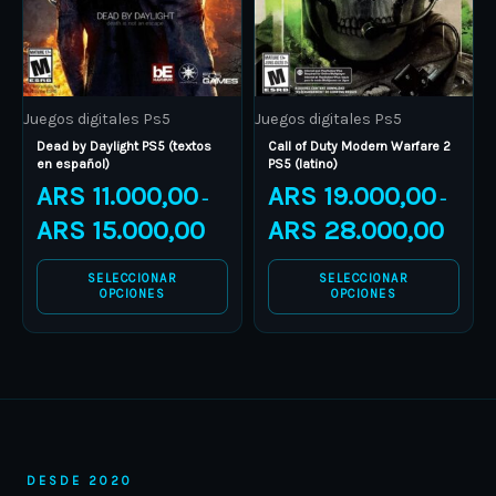
options
options
may
may
be
be
Juegos digitales Ps5
Juegos digitales Ps5
chosen
chosen
Dead by Daylight PS5 (textos
Call of Duty Modern Warfare 2
on
on
en español)
PS5 (latino)
the
the
ARS
11.000,00
ARS
19.000,00
–
–
product
product
ARS
15.000,00
ARS
28.000,00
page
page
SELECCIONAR
SELECCIONAR
OPCIONES
OPCIONES
DESDE 2020