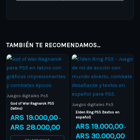
TAMBIÉN TE RECOMENDAMOS…
Price
Price
This
This
range:
range:
product
ARS 19.000,00
product
ARS 19.
through
through
has
has
ARS 28.000,00
ARS 30.
multiple
multiple
variants.
variants.
Juegos digitales Ps5
The
The
God of War Ragnarok PS5
Juegos digitales Ps5
(latino)
options
options
Elden Ring PS5 (textos en
ARS
19.000,00
español)
–
may
may
ARS
19.000,00
ARS
28.000,00
–
be
be
ARS
30.000,00
chosen
chosen