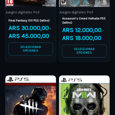
be
be
Juegos digitales Ps5
Juegos digitales Ps5
chosen
chosen
Assassin’s Creed Valhalla PS5
on
on
Final Fantasy XVI PS5 (latino)
(latino)
ARS
30.000,00
the
the
ARS
12.000,00
–
–
product
product
ARS
45.000,00
ARS
18.000,00
page
page
SELECCIONAR
SELECCIONAR
OPCIONES
OPCIONES
Price
Price
This
This
range:
range:
product
ARS 11.000,00
product
ARS 19.
through
through
has
has
ARS 15.000,00
ARS 28.
multiple
multiple
variants.
variants.
The
The