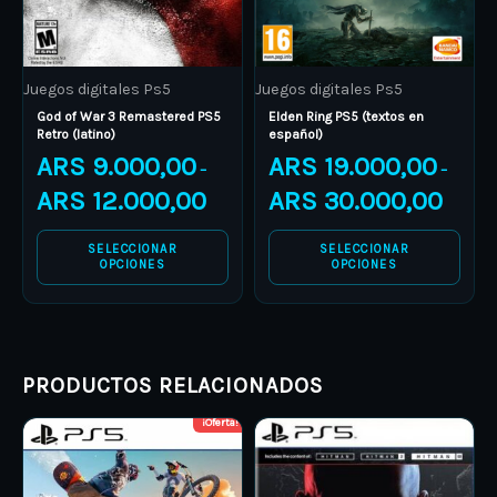
options
options
may
may
be
be
Juegos digitales Ps5
Juegos digitales Ps5
chosen
chosen
God of War 3 Remastered PS5
Elden Ring PS5 (textos en
on
on
Retro (latino)
español)
the
the
ARS
9.000,00
ARS
19.000,00
–
–
product
product
ARS
12.000,00
ARS
30.000,00
page
page
SELECCIONAR
SELECCIONAR
OPCIONES
OPCIONES
PRODUCTOS RELACIONADOS
¡Oferta!
Price
Price
This
This
range:
range:
product
ARS 7.000,00
product
ARS 19.
through
through
has
has
ARS 8.000,00
ARS 35.