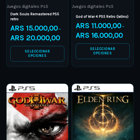
Juegos digitales Ps5
Juegos digitales Ps5
chosen
chosen
Dark Souls Remastered PS5
on
on
God of War 4 PS5 Retro (latino)
retro
ARS
11.000,00
the
the
ARS
15.000,00
–
–
product
product
ARS
16.000,00
ARS
20.000,00
page
page
SELECCIONAR
SELECCIONAR
OPCIONES
OPCIONES
Price
Price
This
This
range:
range:
product
ARS 9.000,00
product
ARS 19.
through
through
has
has
ARS 12.000,00
ARS 30.
multiple
multiple
variants.
variants.
The
The