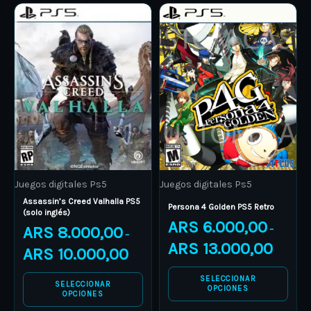
Price
Price
This
This
range:
range:
product
ARS 8.000,00
product
ARS 6.00
through
through
has
has
ARS 10.000,00
ARS 13.0
multiple
multiple
variants.
variants.
The
The
options
options
may
may
be
be
Juegos digitales Ps5
Juegos digitales Ps5
chosen
chosen
Assassin’s Creed Valhalla PS5
on
on
Persona 4 Golden PS5 Retro
(solo inglés)
ARS
6.000,00
the
the
ARS
8.000,00
–
–
product
product
ARS
13.000,00
ARS
10.000,00
page
page
SELECCIONAR
SELECCIONAR
OPCIONES
OPCIONES