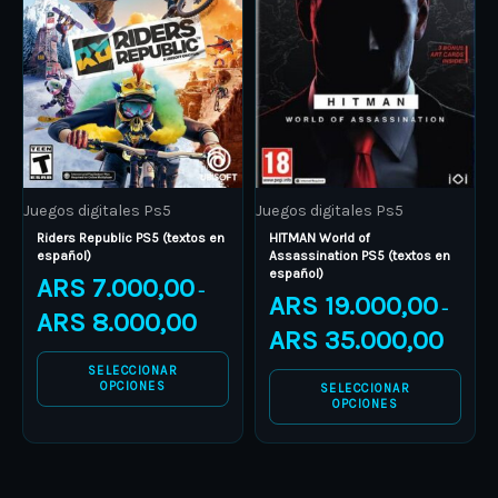
multiple
multiple
variants.
variants.
The
The
options
options
may
may
be
be
Juegos digitales Ps5
Juegos digitales Ps5
chosen
chosen
Riders Republic PS5 (textos en
HITMAN World of
on
on
español)
Assassination PS5 (textos en
español)
the
the
ARS
7.000,00
–
ARS
19.000,00
product
product
–
ARS
8.000,00
ARS
35.000,00
page
page
SELECCIONAR
OPCIONES
SELECCIONAR
OPCIONES