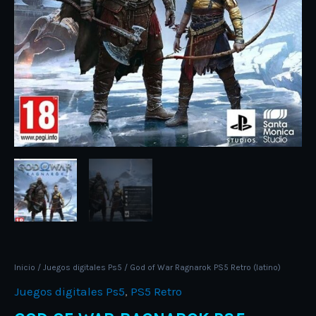
Inicio
/
Juegos digitales Ps5
/ God of War Ragnarok PS5 Retro (latino)
Juegos digitales Ps5
,
PS5 Retro