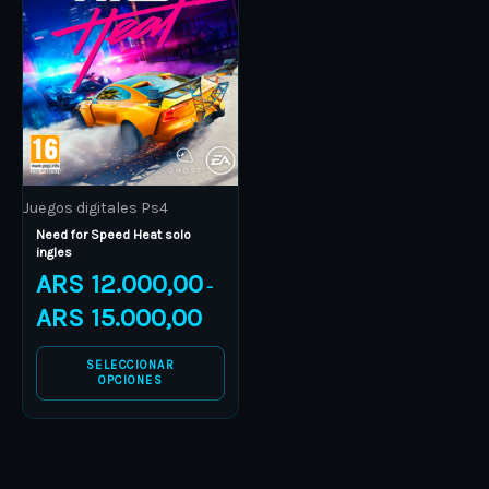
ARS 15.000,00
multiple
variants.
The
options
may
be
Juegos digitales Ps4
chosen
Need for Speed Heat solo
on
ingles
the
ARS
12.000,00
–
product
ARS
15.000,00
page
SELECCIONAR
OPCIONES