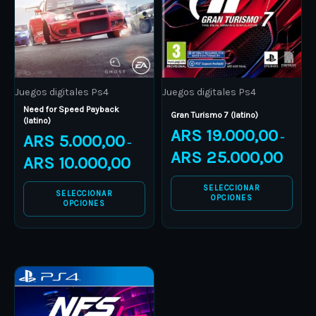
The
The
options
options
may
may
be
be
Juegos digitales Ps4
Juegos digitales Ps4
chosen
chosen
Need for Speed Payback
on
on
Gran Turismo 7 (latino)
(latino)
ARS
19.000,00
the
the
ARS
5.000,00
–
–
product
product
ARS
25.000,00
ARS
10.000,00
page
page
SELECCIONAR
SELECCIONAR
OPCIONES
OPCIONES
Price
This
range:
product
ARS 12.000,00
through
has