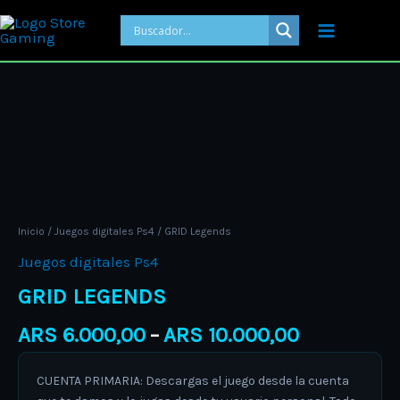
Ir
al
contenido
Price
GRID
range:
Legends
ARS 6.000,
cantidad
through
ARS 10.000
Inicio
/
Juegos digitales Ps4
/ GRID Legends
Juegos digitales Ps4
GRID LEGENDS
ARS
6.000,00
ARS
10.000,00
–
CUENTA PRIMARIA: Descargas el juego desde la cuenta