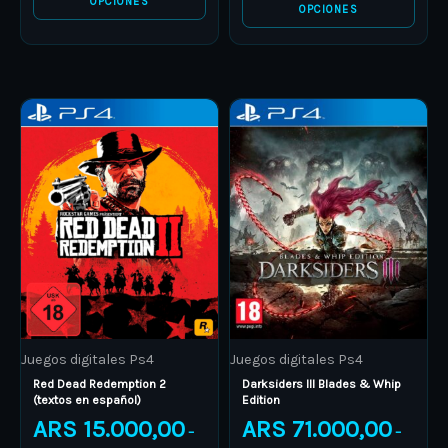
OPCIONES
OPCIONES
Price
Price
This
This
range:
range:
product
ARS 15.000,00
product
ARS 71.
through
through
has
has
ARS 25.000,00
ARS 83.
multiple
multiple
variants.
variants.
The
The
options
options
may
may
be
be
Juegos digitales Ps4
Juegos digitales Ps4
chosen
chosen
Red Dead Redemption 2
Darksiders III Blades & Whip
on
on
(textos en español)
Edition
the
the
ARS
15.000,00
ARS
71.000,00
–
–
product
product