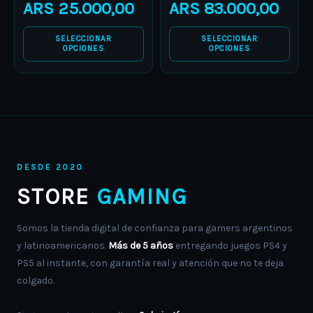
ARS
25.000,00
ARS
83.000,00
page
page
SELECCIONAR
SELECCIONAR
OPCIONES
OPCIONES
DESDE 2020
STORE
GAMING
Somos la tienda digital de confianza para gamers argentinos
y latinoamericanos.
Más de 5 años
entregando juegos PS4 y
PS5 al instante, con garantía real y atención que no te deja
colgado.