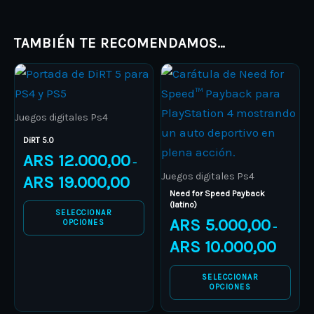
TAMBIÉN TE RECOMENDAMOS…
Price
Price
This
This
range:
range:
product
ARS 12.000,00
product
ARS 5.00
through
through
has
has
ARS 19.000,00
ARS 10.0
Juegos digitales Ps4
multiple
multiple
DiRT 5.0
variants.
variants.
ARS
12.000,00
–
The
The
Juegos digitales Ps4
ARS
19.000,00
options
options
Need for Speed Payback
(latino)
may
may
SELECCIONAR
ARS
5.000,00
OPCIONES
–
be
be
ARS
10.000,00
chosen
chosen
on
on
SELECCIONAR
the
the
OPCIONES
product
product