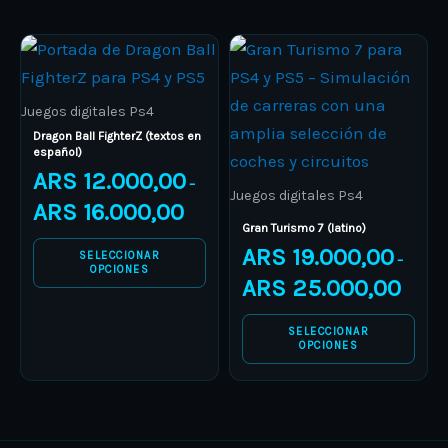
product
product
Price
Price
page
page
This
This
range:
range:
product
ARS 12.000,00
product
ARS 19.
through
through
has
has
ARS 16.000,00
ARS 25.
Juegos digitales Ps4
multiple
multiple
Dragon Ball FighterZ (textos en
español)
variants.
variants.
ARS
12.000,00
–
The
The
Juegos digitales Ps4
ARS
16.000,00
options
options
Gran Turismo 7 (latino)
may
may
ARS
19.000,00
SELECCIONAR
–
be
be
OPCIONES
ARS
25.000,00
chosen
chosen
on
on
SELECCIONAR
OPCIONES
the
the
product
product
page
page