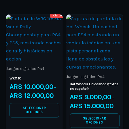
page
page
¡Oferta!
Price
Price
This
This
range:
range:
product
ARS 10.000,00
product
ARS 9.00
through
through
has
has
ARS 12.000,00
ARS 15.0
multiple
multiple
variants.
variants.
The
The
options
options
Juegos digitales Ps4
may
may
Juegos digitales Ps4
WRC 10
be
be
Hot Wheels Unleashed (textos
ARS
10.000,00
–
en español)
chosen
chosen
ARS
12.000,00
ARS
9.000,00
–
on
on
ARS
15.000,00
the
the
SELECCIONAR
OPCIONES
product
product
SELECCIONAR
page
page
OPCIONES