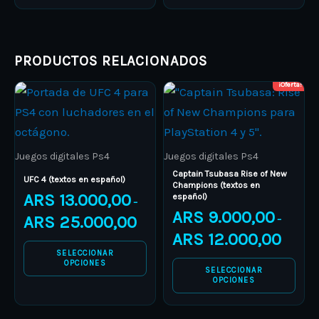
PRODUCTOS RELACIONADOS
¡Oferta!
Price
Price
This
This
range:
range:
product
ARS 13.000,00
product
ARS 9.00
through
through
has
has
ARS 25.000,00
ARS 12.0
multiple
multiple
Juegos digitales Ps4
Juegos digitales Ps4
variants.
variants.
Captain Tsubasa Rise of New
UFC 4 (textos en español)
Champions (textos en
The
The
ARS
13.000,00
español)
–
options
options
ARS
9.000,00
ARS
25.000,00
–
may
may
ARS
12.000,00
be
be
SELECCIONAR
OPCIONES
chosen
chosen
SELECCIONAR
OPCIONES
on
on
the
the