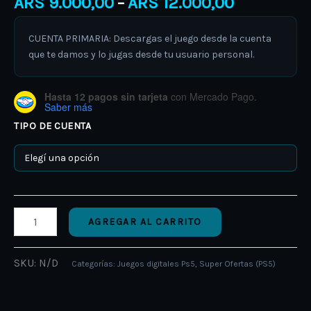
ARS
9.000,00
ARS
12.000,00
–
CUENTA PRIMARIA: Descargas el juego desde la cuenta
que te damos y lo jugas desde tu usuario personal.
Hasta 12 pagos sin tarjeta
con Mercado Pago.
Saber más
TIPO DE CUENTA
AGREGAR AL CARRITO
SKU:
N/D
Categorías:
Juegos digitales Ps5
,
Super Ofertas (PS5)