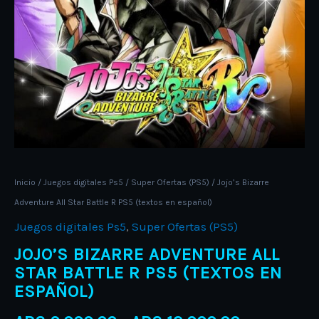
español)
cantidad
Inicio
/
Juegos digitales Ps5
/
Super Ofertas (PS5)
/ Jojo’s Bizarre
Adventure All Star Battle R PS5 (textos en español)
Juegos digitales Ps5
,
Super Ofertas (PS5)
JOJO’S BIZARRE ADVENTURE ALL
STAR BATTLE R PS5 (TEXTOS EN
ESPAÑOL)