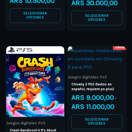
ARS
10.500,00
ARS
30.000,00
page
page
SELECCIONAR
SELECCIONAR
OPCIONES
OPCIONES
¡Oferta!
Price
Price
This
This
range:
range:
product
ARS 12.000,00
product
ARS 9.000
through
through
has
has
ARS 16.000,00
ARS 11.000
multiple
multiple
Juegos digitales Ps5
variants.
variants.
Chivalry 2 PS5 (textos en
español, requiere ps plus)
The
The
ARS
9.000,00
–
options
options
ARS
11.000,00
may
may
be
be
SELECCIONAR
Juegos digitales Ps5
chosen
chosen
OPCIONES
Crash Bandicoot 4 It’s About