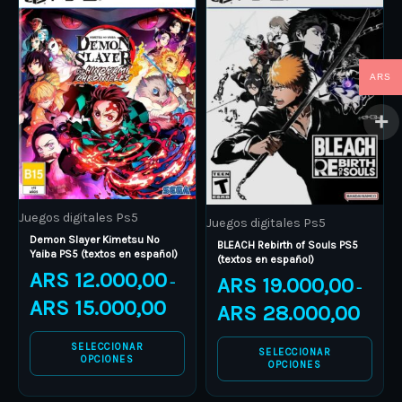
range:
range:
product
ARS 12.000,00
product
ARS 19.
through
through
has
has
ARS 15.000,00
ARS 28.
multiple
multiple
ARS
variants.
variants.
The
The
options
options
may
may
be
be
Juegos digitales Ps5
chosen
chosen
Juegos digitales Ps5
Demon Slayer Kimetsu No
on
on
BLEACH Rebirth of Souls PS5
Yaiba PS5 (textos en español)
(textos en español)
the
the
ARS
12.000,00
ARS
19.000,00
–
–
product
product
ARS
15.000,00
ARS
28.000,00
page
page
SELECCIONAR
SELECCIONAR
OPCIONES
OPCIONES