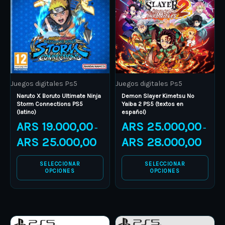
multiple
multiple
variants.
variants.
The
The
options
options
may
may
be
be
Juegos digitales Ps5
Juegos digitales Ps5
chosen
chosen
Naruto X Boruto Ultimate Ninja
Demon Slayer Kimetsu No
on
on
Storm Connections PS5
Yaiba 2 PS5 (textos en
(latino)
español)
the
the
ARS
19.000,00
ARS
25.000,00
product
product
–
–
ARS
25.000,00
ARS
28.000,00
page
page
SELECCIONAR
SELECCIONAR
OPCIONES
OPCIONES
Price
Price
This
This