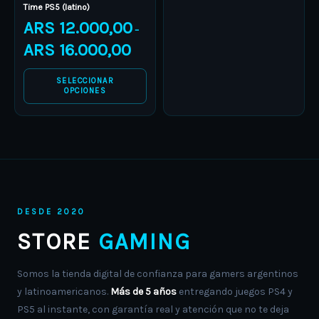
on
on
Time PS5 (latino)
the
the
ARS
12.000,00
–
product
product
ARS
16.000,00
page
page
SELECCIONAR
OPCIONES
DESDE 2020
STORE
GAMING
Somos la tienda digital de confianza para gamers argentinos
y latinoamericanos.
Más de 5 años
entregando juegos PS4 y
PS5 al instante, con garantía real y atención que no te deja