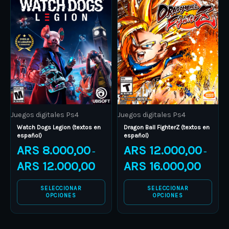
product
ARS 8.000,00
product
ARS 12.0
through
through
has
has
ARS 12.000,00
ARS 16.0
multiple
multiple
variants.
variants.
The
The
options
options
may
may
be
be
Juegos digitales Ps4
Juegos digitales Ps4
chosen
chosen
Watch Dogs Legion (textos en
Dragon Ball FighterZ (textos en
on
on
español)
español)
the
the
ARS
8.000,00
ARS
12.000,00
–
–
product
product
ARS
12.000,00
ARS
16.000,00
page
page
SELECCIONAR
SELECCIONAR
OPCIONES
OPCIONES