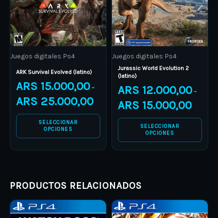
The
The
options
options
may
may
be
be
Juegos digitales Ps4
Juegos digitales Ps4
chosen
chosen
Jurassic World Evolution 2
on
on
ARK Survival Evolved (latino)
(latino)
ARS
15.000,00
the
the
ARS
12.000,00
–
–
product
product
ARS
25.000,00
ARS
15.000,00
page
page
SELECCIONAR
SELECCIONAR
OPCIONES
OPCIONES
PRODUCTOS RELACIONADOS
Price
Price
This
This
range:
range: