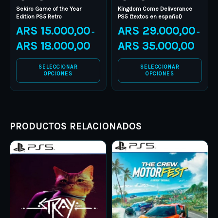
Sekiro Game of the Year
Kingdom Come Deliverance
on
on
Edition PS5 Retro
PS5 (textos en español)
the
the
ARS
15.000,00
ARS
29.000,00
–
–
product
product
ARS
18.000,00
ARS
35.000,00
page
page
SELECCIONAR
SELECCIONAR
OPCIONES
OPCIONES
PRODUCTOS RELACIONADOS
Price
Price
This
This
range:
range:
product
ARS 12.000,00
product
ARS 15.
through
through
has
has
ARS 18.000,00
ARS 22.
multiple
multiple
variants.
variants.
The
The