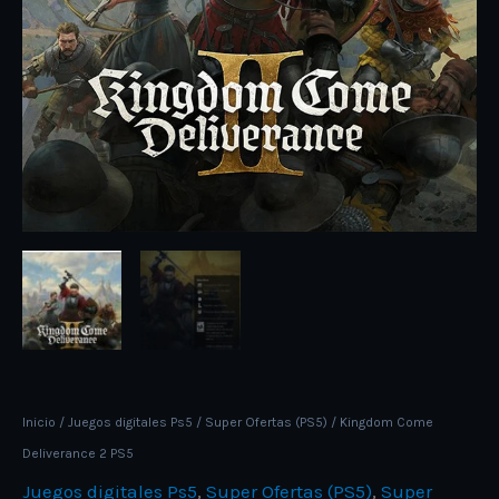
Inicio
/
Juegos digitales Ps5
/
Super Ofertas (PS5)
/ Kingdom Come
Deliverance 2 PS5
Juegos digitales Ps5
,
Super Ofertas (PS5)
,
Super