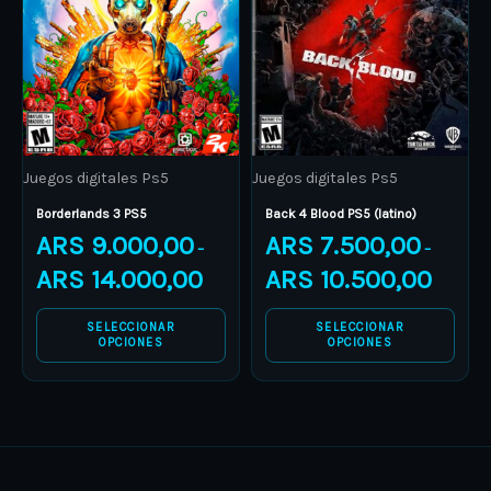
variants.
variants.
The
The
options
options
may
may
be
be
Juegos digitales Ps5
Juegos digitales Ps5
chosen
chosen
on
on
Borderlands 3 PS5
Back 4 Blood PS5 (latino)
ARS
9.000,00
ARS
7.500,00
the
the
–
–
product
product
ARS
14.000,00
ARS
10.500,00
page
page
SELECCIONAR
SELECCIONAR
OPCIONES
OPCIONES