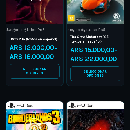
options
options
may
may
be
be
Juegos digitales Ps5
Juegos digitales Ps5
chosen
chosen
The Crew Motorfest PS5
on
on
Stray PS5 (textos en español)
(textos en español)
ARS
12.000,00
the
the
ARS
15.000,00
–
–
product
product
ARS
18.000,00
ARS
22.000,00
page
page
SELECCIONAR
SELECCIONAR
OPCIONES
OPCIONES
Price
Price
This
This
range:
range:
product
ARS 9.000,00
product
ARS 7.50
through
through
has
has
ARS 14.000,00
ARS 10.5
multiple
multiple