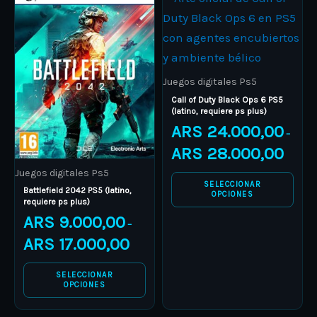
range:
range:
product
ARS 9.000,00
product
ARS 24.
through
through
has
has
ARS 17.000,00
ARS 28.
multiple
multiple
variants.
variants.
Juegos digitales Ps5
The
The
Call of Duty Black Ops 6 PS5
(latino, requiere ps plus)
options
options
ARS
24.000,00
–
may
may
ARS
28.000,00
be
be
Juegos digitales Ps5
chosen
chosen
SELECCIONAR
Battlefield 2042 PS5 (latino,
on
on
OPCIONES
requiere ps plus)
the
the
ARS
9.000,00
–
product
product
ARS
17.000,00
page
page
SELECCIONAR
OPCIONES