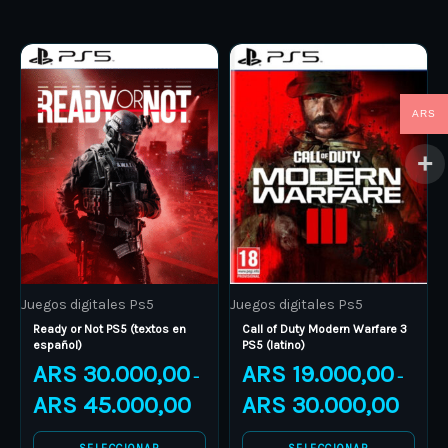
Price
Price
This
This
range:
range:
product
ARS 30.000,00
product
ARS 19.
through
through
has
has
ARS 45.000,00
ARS 30.
ARS
multiple
multiple
variants.
variants.
The
The
options
options
may
may
be
be
Juegos digitales Ps5
Juegos digitales Ps5
chosen
chosen
Ready or Not PS5 (textos en
Call of Duty Modern Warfare 3
on
on
español)
PS5 (latino)
the
the
ARS
30.000,00
ARS
19.000,00
–
–
product
product
ARS
45.000,00
ARS
30.000,00
page
page