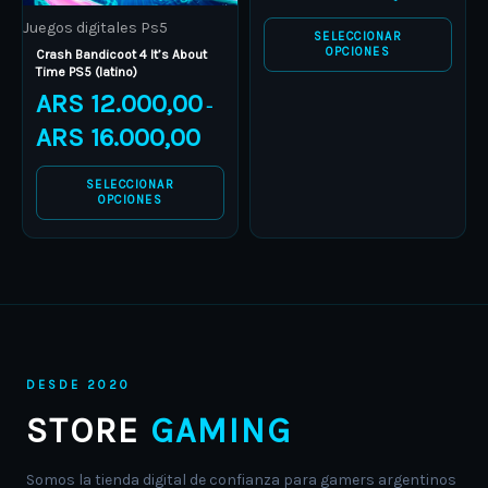
be
be
Juegos digitales Ps5
chosen
chosen
SELECCIONAR
OPCIONES
Crash Bandicoot 4 It’s About
on
on
Time PS5 (latino)
the
the
ARS
12.000,00
–
product
product
ARS
16.000,00
page
page
SELECCIONAR
OPCIONES
DESDE 2020
STORE
GAMING
Somos la tienda digital de confianza para gamers argentinos