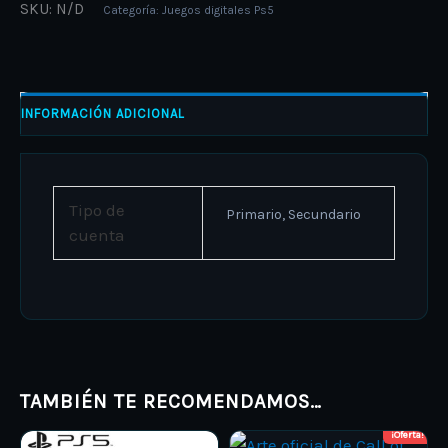
SKU:
N/D
Categoría:
Juegos digitales Ps5
INFORMACIÓN ADICIONAL
Tipo de
Primario, Secundario
cuenta
TAMBIÉN TE RECOMENDAMOS…
¡Oferta!
Price
Price
This
This