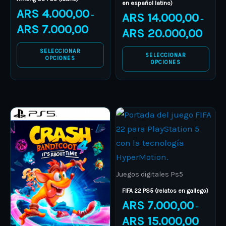
en español latino)
ARS
4.000,00
the
the
ARS
14.000,00
–
–
product
product
ARS
7.000,00
ARS
20.000,00
page
page
SELECCIONAR
SELECCIONAR
OPCIONES
OPCIONES
Price
Price
This
This
range:
range:
product
ARS 12.000,00
product
ARS 7.00
through
through
has
has
ARS 16.000,00
ARS 15.0
multiple
multiple
variants.
variants.
Juegos digitales Ps5
The
The
FIFA 22 PS5 (relatos en gallego)
options
options
ARS
7.000,00
–
may
may
ARS
15.000,00