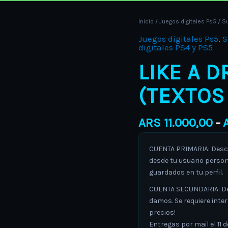
Like
Inicio
/
Juegos digitales Ps5
/
Su
a
Juegos digitales Ps5
,
S
digitales PS4 y PS5
Dragon:
Ishin!
LIKE A D
PS5
(TEXTOS
(textos
en
español)
ARS
11.000,00
–
cantidad
CUENTA PRIMARIA: Descar
desde tu usuario person
guardados en tu perfil.
CUENTA SECUNDARIA: Desc
damos. Se requiere inte
precios!
Entregas por mail el 11 