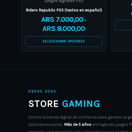
Juegos digitales Ps5
options
Riders Republic PS5 (textos en español)
may
ARS
7.000,00
–
be
ARS
8.000,00
chosen
on
SELECCIONAR OPCIONES
the
product
page
DESDE 2020
STORE
GAMING
Somos la tienda digital de confianza para gamers arge
latinoamericanos.
Más de 5 años
entregando juegos PS
instante, con garantía real y atención que no te deja c