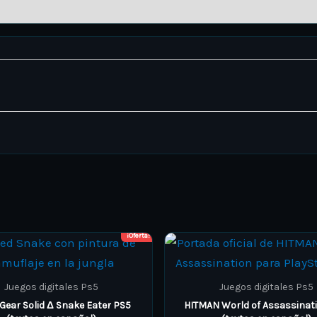
¡Oferta!
Price
This
This
range:
product
product
ARS 19.000,00
through
has
has
Juegos digitales Ps5
Juegos digitales Ps5
ARS 25.000,00
multiple
multiple
Gear Solid Δ Snake Eater PS5
HITMAN World of Assassinat