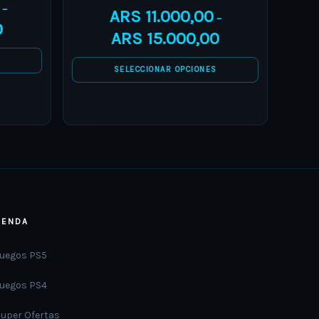
–
ARS
11.000,00
options
–
0
ARS
15.000,00
may
be
S
SELECCIONAR OPCIONES
chosen
on
the
product
page
IENDA
Juegos PS5
Juegos PS4
Super Ofertas