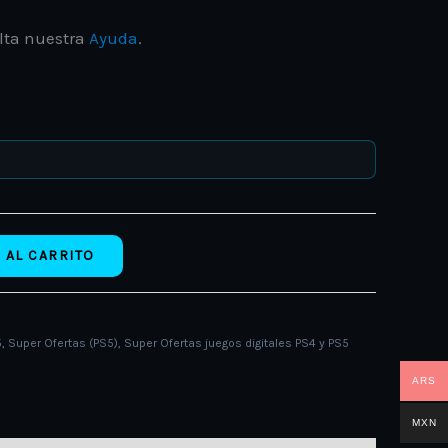
lta nuestra
Ayuda
.
 AL CARRITO
5
,
Super Ofertas (PS5)
,
Super Ofertas juegos digitales PS4 y PS5
ARS
MXN