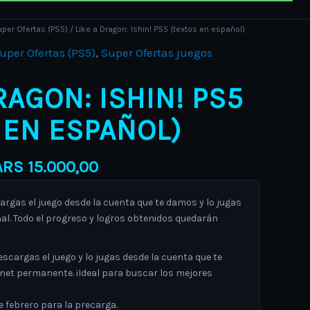
Price
per Ofertas (PS5)
/ Like a Dragon: Ishin! PS5 (textos en español)
range:
uper Ofertas (PS5)
,
Super Ofertas juegos
ARS 11.000,00
through
RAGON: ISHIN! PS5
ARS 15.000,00
 EN ESPAÑOL)
ARS
15.000,00
gas el juego desde la cuenta que te damos y lo jugas
al. Todo el progreso y logros obtenidos quedarán
argas el juego y lo jugas desde la cuenta que te
rnet permanente. ¡Ideal para buscar los mejores
de febrero para la precarga.