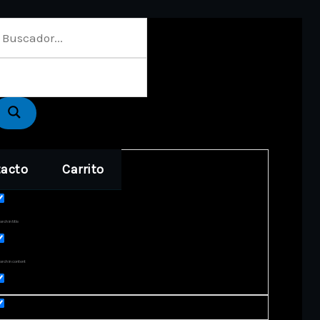
acto
Carrito
act matches only
rch in title
arch in content