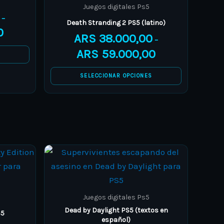
variants.
Juegos digitales Ps5
The
–
Death Stranding 2 PS5 (latino)
0
options
ARS
38.000,00
–
may
ARS
59.000,00
S
be
chosen
SELECCIONAR OPCIONES
on
the
product
page
Price
Price
This
range:
range:
product
ARS 15.000,00
ARS 11.000,00
through
through
has
ARS 16.000,00
ARS 15.000,00
multiple
Juegos digitales Ps5
variants.
Dead by Daylight PS5 (textos en
S5
español)
The