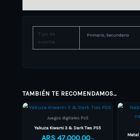
INFORMACIÓN ADICIONAL
Tipo de
Primario, Secundario
cuenta
TAMBIÉN TE RECOMENDAMOS…
Price
This
range:
product
ARS 47.000,00
Juegos digitales Ps5
through
has
Yakuza Kiwami 3 & Dark Ties PS5
ARS 57.000,00
multiple
Metal 
ARS
47.000,00
–