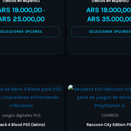
(textos en español)
(textos en español)
variants.
variants.
ARS
19.000,00
ARS
19.000,00
The
The
–
ARS
25.000,00
ARS
35.000,0
options
options
may
may
SELECCIONAR OPCIONES
SELECCIONAR OPCIONE
be
be
chosen
chosen
on
on
the
the
product
product
page
page
Price
This
This
range:
product
product
ARS 7.500,00
through
has
has
ARS 10.500,00
multiple
multiple
Juegos digitales Ps5
COMBOS
variants.
variants.
ack 4 Blood PS5 (latino)
Raccoon City Edition P
The
The