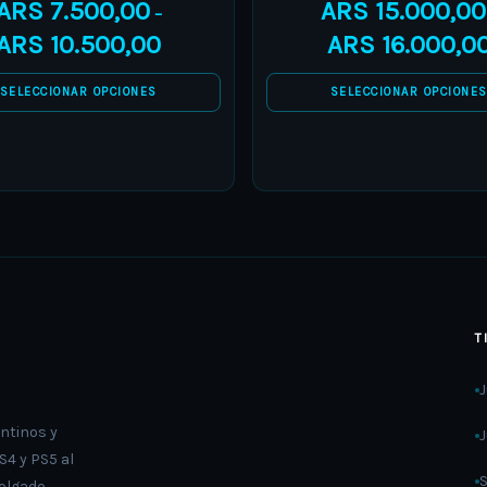
ARS
7.500,00
ARS
15.000,00
–
options
options
ARS
10.500,00
ARS
16.000,0
may
may
be
be
SELECCIONAR OPCIONES
SELECCIONAR OPCIONE
chosen
chosen
on
on
the
the
product
product
page
page
T
ntinos y
4 y PS5 al
olgado.