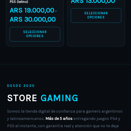
ARS
13.000,00
PS5 (latino)
may
may
ARS
19.000,00
–
be
be
SELECCIONAR
ARS
30.000,00
OPCIONES
chosen
chosen
on
on
SELECCIONAR
the
the
OPCIONES
product
product
page
page
DESDE 2020
STORE
GAMING
Somos la tienda digital de confianza para gamers argentinos
y latinoamericanos.
Más de 5 años
entregando juegos PS4 y
PS5 al instante, con garantía real y atención que no te deja