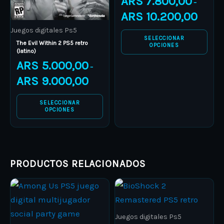
ARS
7.800,00
–
may
may
ARS
10.200,00
be
be
Juegos digitales Ps5
chosen
chosen
SELECCIONAR
The Evil Within 2 PS5 retro
on
on
OPCIONES
(latino)
the
the
ARS
5.000,00
–
product
product
ARS
9.000,00
page
page
SELECCIONAR
OPCIONES
PRODUCTOS RELACIONADOS
Price
Price
This
This
range:
range:
product
ARS 4.000,00
product
ARS 18.
through
through
has
has
ARS 7.000,00
ARS 25.
Juegos digitales Ps5