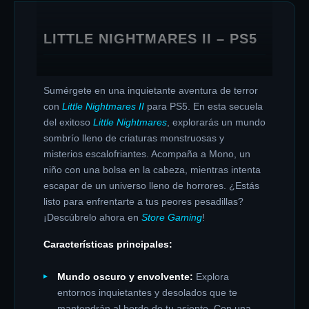
LITTLE NIGHTMARES II – PS5
Sumérgete en una inquietante aventura de terror
con
Little Nightmares II
para PS5. En esta secuela
del exitoso
Little Nightmares
, explorarás un mundo
sombrío lleno de criaturas monstruosas y
misterios escalofriantes. Acompaña a Mono, un
niño con una bolsa en la cabeza, mientras intenta
escapar de un universo lleno de horrores. ¿Estás
listo para enfrentarte a tus peores pesadillas?
¡Descúbrelo ahora en
Store Gaming
!
Características principales:
Mundo oscuro y envolvente:
Explora
entornos inquietantes y desolados que te
mantendrán al borde de tu asiento. Con una