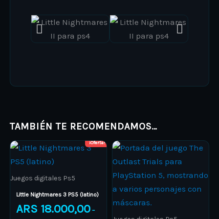
TAMBIÉN TE RECOMENDAMOS…
¡Oferta!
Price
Price
This
This
range:
range:
product
ARS 18.000,00
product
ARS 17.
through
through
has
has
ARS 21.000,00
ARS 25.
Juegos digitales Ps5
multiple
multiple
Little Nightmares 3 PS5 (latino)
variants.
variants.
ARS
18.000,00
–
The
The