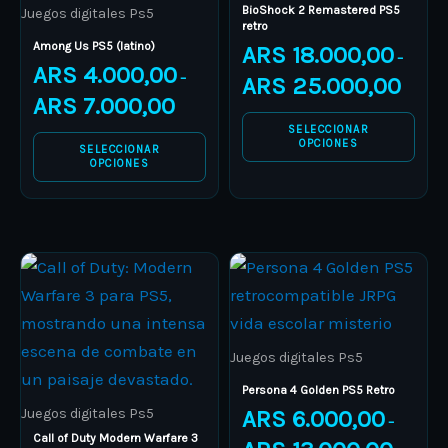
multiple
multiple
BioShock 2 Remastered PS5
Juegos digitales Ps5
retro
variants.
variants.
Among Us PS5 (latino)
ARS
18.000,00
–
The
The
ARS
4.000,00
–
ARS
25.000,00
options
options
ARS
7.000,00
may
may
SELECCIONAR
be
be
OPCIONES
SELECCIONAR
OPCIONES
chosen
chosen
on
on
the
the
product
product
Price
Price
This
This
range:
range:
page
page
product
ARS 19.000,00
product
ARS 6.00
through
through
has
has
ARS 30.000,00
ARS 13.0
multiple
multiple
Juegos digitales Ps5
variants.
variants.
Persona 4 Golden PS5 Retro
The
The
Juegos digitales Ps5
ARS
6.000,00
–
options
options
Call of Duty Modern Warfare 3