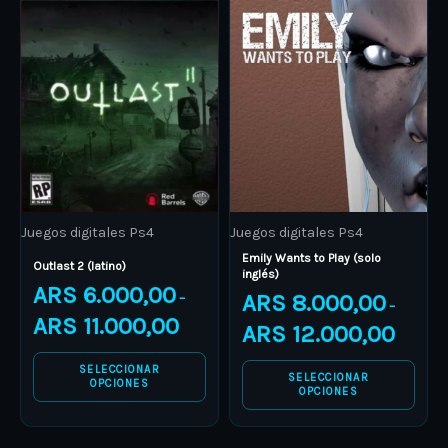
product
ARS 6.000,00
product
ARS 8.00
through
through
has
has
ARS 11.000,00
ARS 12.0
multiple
multiple
variants.
variants.
The
The
options
options
may
may
be
be
Juegos digitales Ps4
Juegos digitales Ps4
chosen
chosen
Emily Wants to Play (solo
on
on
Outlast 2 (latino)
inglés)
ARS
6.000,00
the
the
ARS
8.000,00
–
–
product
product
ARS
11.000,00
ARS
12.000,00
page
page
SELECCIONAR
SELECCIONAR
OPCIONES
OPCIONES