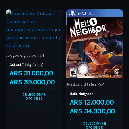
Price
Price
This
This
range:
range:
product
ARS 31.000,00
product
ARS 12.
through
through
has
has
ARS 39.000,00
ARS 34.
multiple
multiple
variants.
variants.
The
The
Juegos digitales Ps4
options
options
Outlast Trinity (latino)
may
may
ARS
31.000,00
–
be
be
ARS
39.000,00
Juegos digitales Ps4
chosen
chosen
on
on
Hello Neighbor
SELECCIONAR
OPCIONES
ARS
12.000,00
the
the
–
product
product
ARS
34.000,00
page
page
SELECCIONAR
OPCIONES