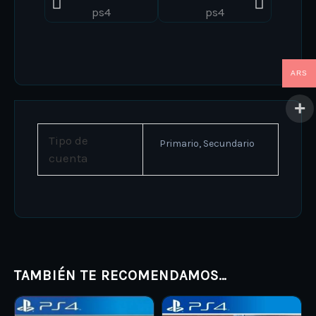
ARS
Tipo de
Primario, Secundario
cuenta
TAMBIÉN TE RECOMENDAMOS…
Price
Price
This
This
range:
range: