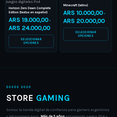
Juegos digitales Ps4
chosen
chosen
Minecraft (latino)
Horizon Zero Dawn Complete
on
on
ARS
10.000,00
Edition (textos en español)
–
the
the
ARS
19.000,00
ARS
20.000,00
–
product
product
ARS
24.000,00
page
page
SELECCIONAR
OPCIONES
SELECCIONAR
OPCIONES
DESDE 2020
STORE
GAMING
Somos la tienda digital de confianza para gamers argentinos
y latinoamericanos.
Más de 5 años
entregando juegos PS4 y