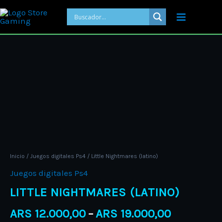
Ir
al
contenido
Price
Little
range:
Nightmares
ARS 12.00
(latino)
through
cantidad
ARS 19.00
Inicio
/
Juegos digitales Ps4
/ Little Nightmares (latino)
Juegos digitales Ps4
LITTLE NIGHTMARES (LATINO)
ARS
12.000,00
ARS
19.000,00
–