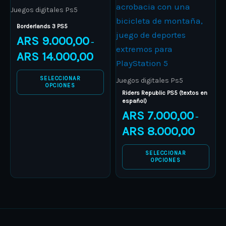
multiple
multiple
Juegos digitales Ps5
variants.
variants.
Borderlands 3 PS5
The
The
ARS
9.000,00
–
options
options
ARS
14.000,00
may
may
be
be
SELECCIONAR
Juegos digitales Ps5
OPCIONES
chosen
chosen
Riders Republic PS5 (textos en
español)
on
on
ARS
7.000,00
–
the
the
ARS
8.000,00
product
product
page
page
SELECCIONAR
OPCIONES