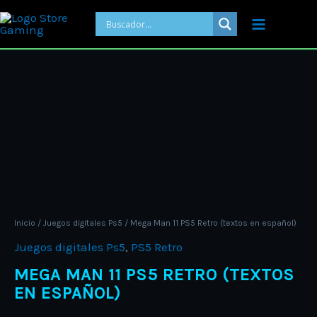
Ir
al
contenido
Price
Mega
range:
Man
ARS 4.000,
11
through
PS5
ARS 8.000,
Retro
(textos
en
español)
cantidad
Inicio
/
Juegos digitales Ps5
/ Mega Man 11 PS5 Retro (textos en español)
Juegos digitales Ps5
,
PS5 Retro
MEGA MAN 11 PS5 RETRO (TEXTOS
EN ESPAÑOL)