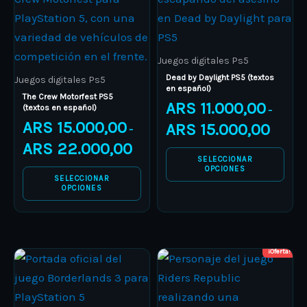
through
through
has
has
ARS 22.000,00
ARS 15.0
multiple
multiple
variants.
variants.
Juegos digitales Ps5
The
The
Dead by Daylight PS5 (textos
Juegos digitales Ps5
en español)
options
options
The Crew Motorfest PS5
ARS
11.000,00
(textos en español)
–
may
may
ARS
15.000,00
ARS
15.000,00
–
be
be
ARS
22.000,00
chosen
chosen
SELECCIONAR
on
on
OPCIONES
SELECCIONAR
the
the
OPCIONES
product
product
page
page
¡Oferta!
Price
Price
This
This
range:
range:
product
ARS 9.000,00
product
ARS 7.000
through
through
has
has
ARS 14.000,00
ARS 8.000