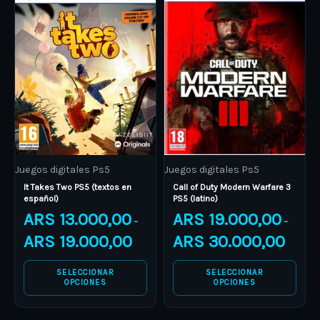
product
ARS 13.000,00
product
ARS 19.
through
through
has
has
ARS 19.000,00
ARS 30.
multiple
multiple
variants.
variants.
The
The
options
options
may
may
be
be
Juegos digitales Ps5
Juegos digitales Ps5
chosen
chosen
It Takes Two PS5 (textos en
Call of Duty Modern Warfare 3
on
on
español)
PS5 (latino)
the
the
ARS
13.000,00
ARS
19.000,00
–
–
product
product
ARS
19.000,00
ARS
30.000,00
page
page
SELECCIONAR
SELECCIONAR
OPCIONES
OPCIONES