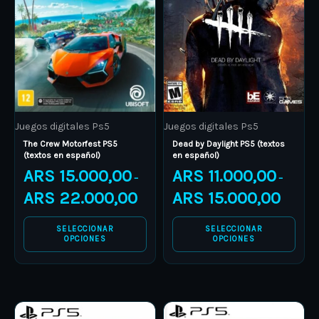
multiple
multiple
variants.
variants.
The
The
options
options
may
may
be
be
Juegos digitales Ps5
Juegos digitales Ps5
chosen
chosen
The Crew Motorfest PS5
Dead by Daylight PS5 (textos
on
on
(textos en español)
en español)
the
the
ARS
15.000,00
ARS
11.000,00
–
–
product
product
ARS
22.000,00
ARS
15.000,00
page
page
SELECCIONAR
SELECCIONAR
OPCIONES
OPCIONES
Price
Price
This
This
range:
range: