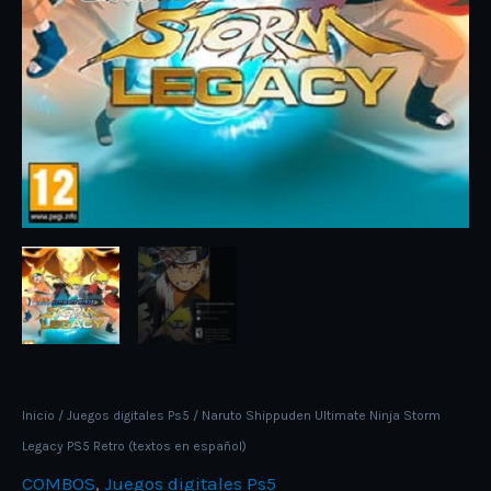
español)
cantidad
Inicio
/
Juegos digitales Ps5
/ Naruto Shippuden Ultimate Ninja Storm
Legacy PS5 Retro (textos en español)
COMBOS
,
Juegos digitales Ps5