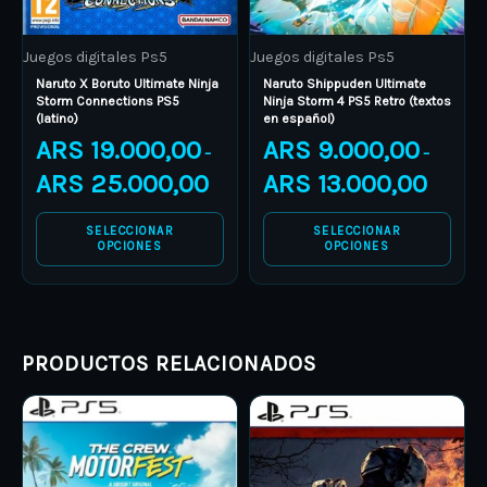
may
may
be
be
Juegos digitales Ps5
Juegos digitales Ps5
chosen
chosen
Naruto X Boruto Ultimate Ninja
Naruto Shippuden Ultimate
on
on
Storm Connections PS5
Ninja Storm 4 PS5 Retro (textos
(latino)
en español)
the
the
ARS
19.000,00
ARS
9.000,00
product
product
–
–
ARS
25.000,00
ARS
13.000,00
page
page
SELECCIONAR
SELECCIONAR
OPCIONES
OPCIONES
PRODUCTOS RELACIONADOS
Price
Price
This
This
range:
range:
product
ARS 15.000,00
product
ARS 11.00
through
through
has
has
ARS 22.000,00
ARS 15.0