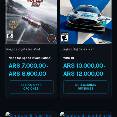
multiple
multiple
variants.
variants.
The
The
options
options
may
may
be
be
Juegos digitales Ps4
Juegos digitales Ps4
chosen
chosen
on
on
Need for Speed Rivals (latino)
WRC 10
ARS
7.000,00
ARS
10.000,00
the
the
–
–
product
product
ARS
8.600,00
ARS
12.000,00
page
page
SELECCIONAR
SELECCIONAR
OPCIONES
OPCIONES
Price
Price
This
This