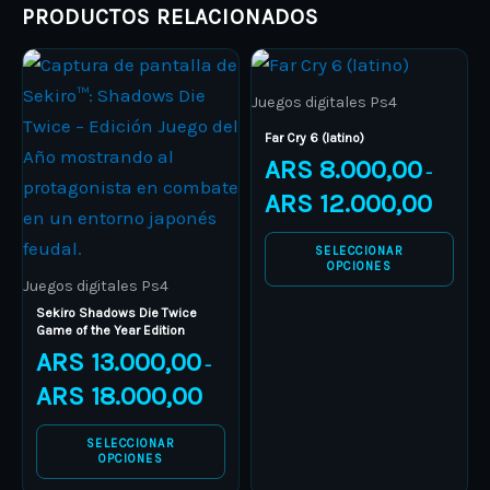
PRODUCTOS RELACIONADOS
Price
Price
This
This
range:
range:
product
ARS 13.000,00
product
ARS 8.00
Juegos digitales Ps4
through
through
has
has
ARS 18.000,00
ARS 12.0
Far Cry 6 (latino)
multiple
multiple
ARS
8.000,00
–
variants.
variants.
ARS
12.000,00
The
The
options
options
SELECCIONAR
OPCIONES
may
may
Juegos digitales Ps4
be
be
Sekiro Shadows Die Twice
Game of the Year Edition
chosen
chosen
ARS
13.000,00
–
on
on
ARS
18.000,00
the
the
product
product
SELECCIONAR
page
page
OPCIONES