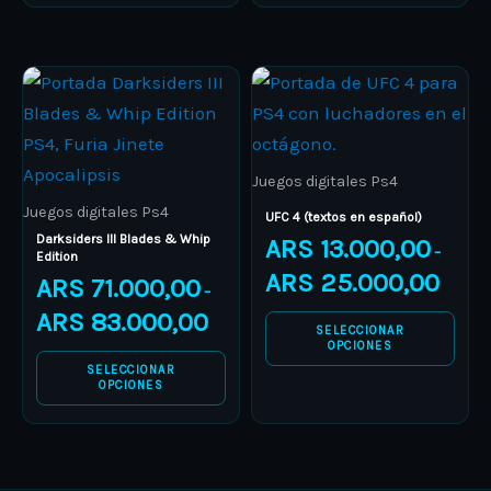
Price
Price
This
This
range:
range:
product
ARS 71.000,00
product
ARS 13.
through
through
has
has
ARS 83.000,00
ARS 25.
multiple
multiple
Juegos digitales Ps4
variants.
variants.
Juegos digitales Ps4
UFC 4 (textos en español)
The
The
Darksiders III Blades & Whip
ARS
13.000,00
–
Edition
options
options
ARS
25.000,00
ARS
71.000,00
–
may
may
ARS
83.000,00
be
be
SELECCIONAR
OPCIONES
chosen
chosen
SELECCIONAR
on
on
OPCIONES
the
the
product
product
page
page