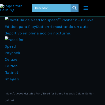
Ir
al
contenido
Need
for
Speed
Payback
Deluxe
Edition
(latino)
cantidad
Inicio
/
Juegos digitales Ps4
/ Need for Speed Payback Deluxe Edition
(latino)