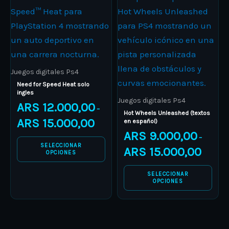
range:
range:
product
ARS 12.000,00
product
ARS 9.00
through
through
has
has
ARS 15.000,00
ARS 15.0
multiple
multiple
variants.
variants.
The
The
Juegos digitales Ps4
options
options
Need for Speed Heat solo
ingles
may
may
Juegos digitales Ps4
ARS
12.000,00
–
be
be
Hot Wheels Unleashed (textos
ARS
15.000,00
en español)
chosen
chosen
ARS
9.000,00
–
on
on
SELECCIONAR
ARS
15.000,00
the
the
OPCIONES
product
product
SELECCIONAR
page
page
OPCIONES