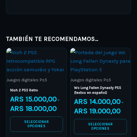
TAMBIÉN TE RECOMENDAMOS…
Price
Price
This
This
range:
range:
product
ARS 15.000,00
product
ARS 14.0
through
through
has
has
ARS 18.000,00
ARS 19.0
multiple
multiple
Juegos digitales Ps5
Juegos digitales Ps5
variants.
variants.
Wo Long Fallen Dynasty PS5
Nioh 2 PS5 Retro
(textos en español)
The
The
ARS
15.000,00
ARS
14.000,00
–
–
options
options
ARS
18.000,00
ARS
19.000,00
may
may
be
be
SELECCIONAR
SELECCIONAR
OPCIONES
chosen
chosen
OPCIONES