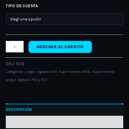
TIPO DE CUENTA
AGREGAR AL CARRITO
SKU:
N/D
Categorías:
Juegos digitales Ps5
,
Super Ofertas (PS5)
,
Super Ofertas
juegos digitales PS4 y PS5
DESCRIPCIÓN
INFORMACIÓN ADICIONAL