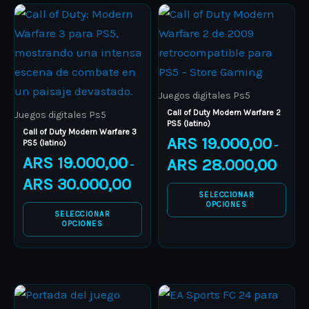
Price
Price
This
This
range:
range:
product
ARS 19.000,00
product
ARS 19.
through
through
has
has
ARS 30.000,00
ARS 28.
multiple
multiple
variants.
variants.
Juegos digitales Ps5
The
The
Call of Duty Modern Warfare 2
Juegos digitales Ps5
PS5 (latino)
options
options
Call of Duty Modern Warfare 3
ARS
19.000,00
PS5 (latino)
–
may
may
ARS
19.000,00
ARS
28.000,00
–
be
be
ARS
30.000,00
chosen
chosen
SELECCIONAR
on
on
OPCIONES
SELECCIONAR
the
the
OPCIONES
product
product
page
page
Price
Price
This
This
range:
range: