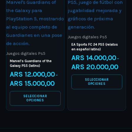
product
ARS 12.000,00
product
ARS 14.
through
through
has
has
ARS 15.000,00
ARS 20.
multiple
multiple
variants.
variants.
The
The
Juegos digitales Ps5
options
options
EA Sports FC 24 PS5 (relatos
en español latino)
may
may
Juegos digitales Ps5
ARS
14.000,00
–
be
be
Marvel’s Guardians of the
ARS
20.000,00
Galaxy PS5 (latino)
chosen
chosen
ARS
12.000,00
–
on
on
SELECCIONAR
ARS
15.000,00
the
the
OPCIONES
product
product
SELECCIONAR
page
page
OPCIONES