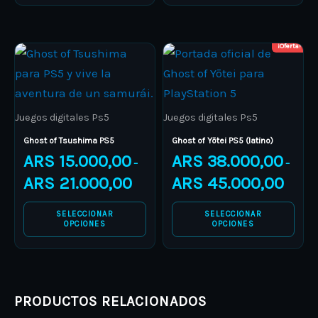
on
on
the
the
product
product
¡Oferta!
Price
Price
This
This
range:
range:
page
page
product
ARS 15.000,00
product
ARS 38.
through
through
has
has
ARS 21.000,00
ARS 45.
multiple
multiple
Juegos digitales Ps5
Juegos digitales Ps5
variants.
variants.
Ghost of Tsushima PS5
Ghost of Yōtei PS5 (latino)
The
The
ARS
15.000,00
ARS
38.000,00
–
–
options
options
ARS
21.000,00
ARS
45.000,00
may
may
be
be
SELECCIONAR
SELECCIONAR
OPCIONES
OPCIONES
chosen
chosen
on
on
the
the
product
product
PRODUCTOS RELACIONADOS
page
page