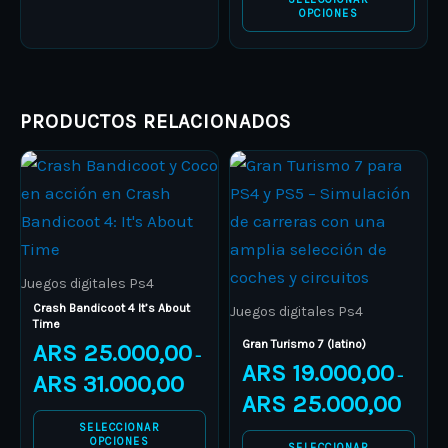
the
the
OPCIONES
product
product
page
page
PRODUCTOS RELACIONADOS
Price
Price
This
This
range:
range:
product
ARS 25.000,00
product
ARS 19.
through
through
has
has
ARS 31.000,00
ARS 25.
multiple
multiple
variants.
variants.
Juegos digitales Ps4
The
The
Crash Bandicoot 4 It’s About
Juegos digitales Ps4
Time
options
options
Gran Turismo 7 (latino)
ARS
25.000,00
–
may
may
ARS
19.000,00
–
ARS
31.000,00
be
be
ARS
25.000,00
chosen
chosen
SELECCIONAR
on
on
OPCIONES
SELECCIONAR