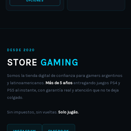
product
product
OPCIONES
page
page
DESDE 2020
STORE
GAMING
Somos la tienda digital de confianza para gamers argentinos
y latinoamericanos.
Más de 5 años
entregando juegos PS4 y
PS5 al instante, con garantía real y atención que no te deja
colgado.
Sin impuestos, sin vueltas.
Solo jugás.