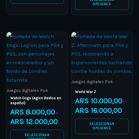
OPCIONES
the
the
product
product
page
page
Price
Price
This
This
range:
range:
product
ARS 8.000,00
product
ARS 10.0
through
through
has
has
ARS 12.000,00
ARS 16.0
multiple
multiple
variants.
variants.
The
The
Juegos digitales Ps4
options
options
Juegos digitales Ps4
World War Z
may
may
Watch Dogs Legion (textos en
ARS
10.000,00
–
español)
be
be
ARS
16.000,00
ARS
8.000,00
–
chosen
chosen
ARS
12.000,00
on
on
SELECCIONAR
OPCIONES
the
the
SELECCIONAR