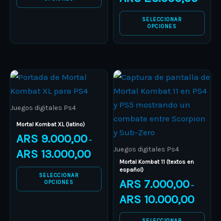
chosen
chosen
SELECCIONAR
on
on
OPCIONES
the
the
product
product
page
page
Price
Price
This
This
range:
range:
product
ARS 9.000,00
product
ARS 7.00
through
through
has
has
ARS 13.000,00
ARS 10.0
Juegos digitales Ps4
multiple
multiple
Mortal Kombat XL (latino)
variants.
variants.
ARS
9.000,00
–
The
The
Juegos digitales Ps4
ARS
13.000,00
options
options
Mortal Kombat 11 (textos en
español)
may
may
SELECCIONAR
ARS
7.000,00
OPCIONES
–
be
be
ARS
10.000,00
chosen
chosen
on
on
SELECCIONAR