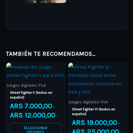
TAMBIÉN TE RECOMENDAMOS…
Price
Price
This
This
range:
range:
product
ARS 7.000,00
product
ARS 19.
through
through
has
has
ARS 12.000,00
ARS 25.
Juegos digitales Ps4
multiple
multiple
Street Fighter V (textos en
español)
variants.
variants.
Juegos digitales Ps4
ARS
7.000,00
–
The
The
Street Fighter VI (textos en
ARS
12.000,00
español)
options
options
ARS
19.000,00
–
may
may
SELECCIONAR
ARS
25.000,00
be
be
OPCIONES