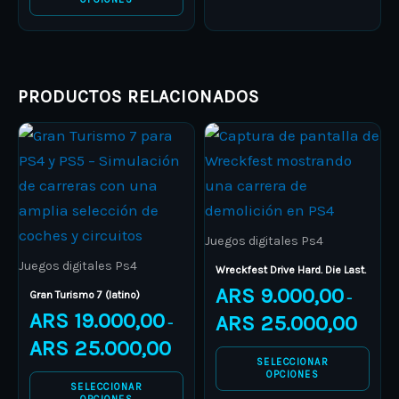
the
the
product
product
page
page
PRODUCTOS RELACIONADOS
Price
Price
This
This
range:
range:
product
ARS 19.000,00
product
ARS 9.0
through
through
has
has
ARS 25.000,00
ARS 25.
multiple
multiple
variants.
variants.
Juegos digitales Ps4
The
The
Juegos digitales Ps4
Wreckfest Drive Hard. Die Last.
options
options
ARS
9.000,00
Gran Turismo 7 (latino)
–
may
may
ARS
19.000,00
ARS
25.000,00
–
be
be
ARS
25.000,00
chosen
chosen
SELECCIONAR
OPCIONES
on
on
SELECCIONAR