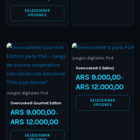
chosen
chosen
on
on
SELECCIONAR
OPCIONES
the
the
product
product
page
page
Price
Price
This
This
range:
range:
product
ARS 9.000,00
product
ARS 9.00
Juegos digitales Ps4
through
through
has
has
ARS 12.000,00
ARS 12.0
Overcooked! 2 (latino)
multiple
multiple
ARS
9.000,00
–
variants.
variants.
ARS
12.000,00
The
The
Juegos digitales Ps4
options
options
SELECCIONAR
Overcooked! Gourmet Edition
OPCIONES
may
may
ARS
9.000,00
–
be
be
ARS
12.000,00
chosen
chosen
on
on
SELECCIONAR
OPCIONES