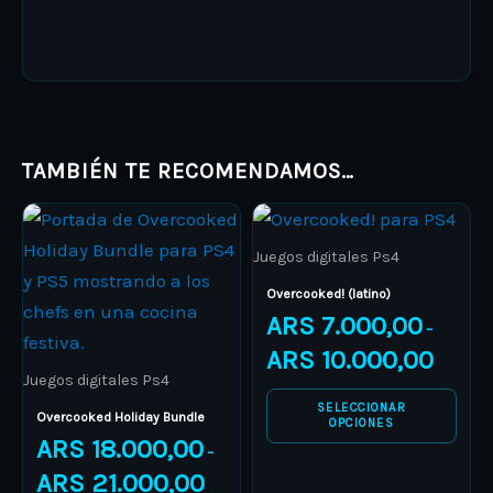
TAMBIÉN TE RECOMENDAMOS…
Price
Price
This
This
range:
range:
product
ARS 18.000,00
product
ARS 7.00
Juegos digitales Ps4
through
through
has
has
ARS 21.000,00
ARS 10.0
Overcooked! (latino)
multiple
multiple
ARS
7.000,00
–
variants.
variants.
ARS
10.000,00
The
The
Juegos digitales Ps4
options
options
SELECCIONAR
Overcooked Holiday Bundle
OPCIONES
may
may
ARS
18.000,00
–
be
be
ARS
21.000,00