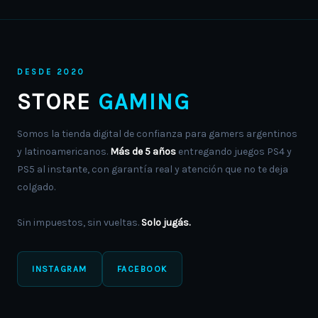
page
page
DESDE 2020
STORE
GAMING
Somos la tienda digital de confianza para gamers argentinos
y latinoamericanos.
Más de 5 años
entregando juegos PS4 y
PS5 al instante, con garantía real y atención que no te deja
colgado.
Sin impuestos, sin vueltas.
Solo jugás.
INSTAGRAM
FACEBOOK