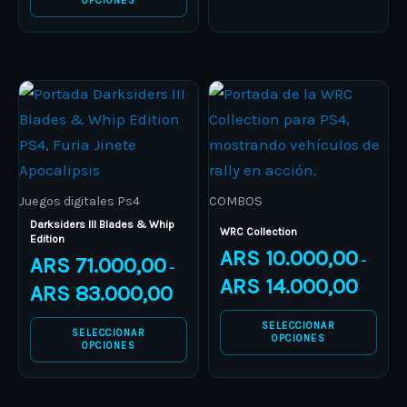
OPCIONES
the
the
product
product
page
page
Price
Price
This
This
range:
range:
product
ARS 71.000,00
product
ARS 10.0
through
through
has
has
ARS 83.000,00
ARS 14.0
multiple
multiple
variants.
variants.
Juegos digitales Ps4
COMBOS
The
The
Darksiders III Blades & Whip
WRC Collection
Edition
options
options
ARS
10.000,00
ARS
71.000,00
–
–
may
may
ARS
14.000,00
ARS
83.000,00
be
be
chosen
chosen
SELECCIONAR
SELECCIONAR
OPCIONES
on
on
OPCIONES
the
the
product
product