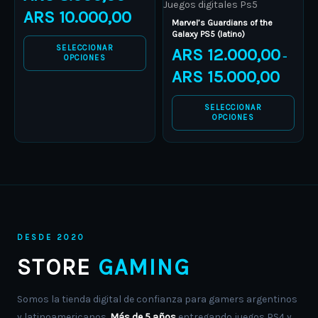
Juegos digitales Ps5
ARS
10.000,00
be
be
Marvel’s Guardians of the
Galaxy PS5 (latino)
chosen
chosen
SELECCIONAR
ARS
12.000,00
–
on
on
OPCIONES
ARS
15.000,00
the
the
product
product
SELECCIONAR
page
page
OPCIONES
DESDE 2020
STORE
GAMING
Somos la tienda digital de confianza para gamers argentinos
y latinoamericanos.
Más de 5 años
entregando juegos PS4 y