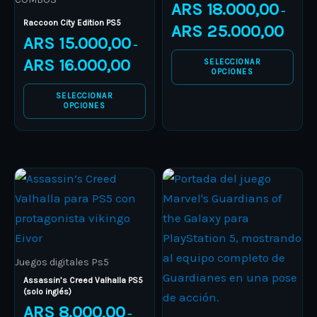
ARS
18.000,00
–
The
The
Raccoon City Edition PS5
ARS
25.000,00
options
options
ARS
15.000,00
–
may
may
ARS
16.000,00
SELECCIONAR
be
be
OPCIONES
chosen
chosen
SELECCIONAR
OPCIONES
on
on
the
the
product
product
page
page
Price
Price
This
This
range:
range:
product
ARS 8.000,00
product
ARS 12.0
through
through
has
has
ARS 10.000,00
ARS 15.0
multiple
multiple
variants.
variants.
Juegos digitales Ps5
The
The
Assassin’s Creed Valhalla PS5
(solo inglés)
options
options
ARS
8.000,00
–
may
may