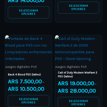
ARS
14.000,00
may
may
SELECCIONAR
be
be
OPCIONES
SELECCIONAR
OPCIONES
chosen
chosen
on
on
the
the
product
product
Price
Price
This
This
range:
range:
page
page
product
ARS 7.500,00
product
ARS 19.
through
through
has
has
ARS 10.500,00
ARS 28.
multiple
multiple
variants.
variants.
Juegos digitales Ps5
Juegos digitales Ps5
The
The
Call of Duty Modern Warfare 2
Back 4 Blood PS5 (latino)
PS5 (latino)
options
options
ARS
7.500,00
ARS
19.000,00
–
–
may
may
ARS
10.500,00
ARS
28.000,00
be
be
chosen
chosen
SELECCIONAR
SELECCIONAR
OPCIONES
on
on
OPCIONES