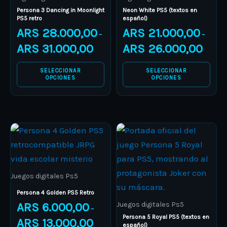
Persona 3 Dancing in Moonlight
Neon White PS5 (textos en
on
on
PS5 retro
español)
the
the
ARS
28.000,00
ARS
21.000,00
–
–
product
product
ARS
31.000,00
ARS
26.000,00
page
page
SELECCIONAR
SELECCIONAR
OPCIONES
OPCIONES
Price
Price
This
This
range:
range:
product
ARS 6.000,00
product
ARS 23.
through
through
has
has
ARS 13.000,00
ARS 65.
multiple
multiple
Juegos digitales Ps5
variants.
variants.
Persona 4 Golden PS5 Retro
The
The
Juegos digitales Ps5
ARS
6.000,00
–
options
options
Persona 5 Royal PS5 (textos en
ARS
13.000,00
español)