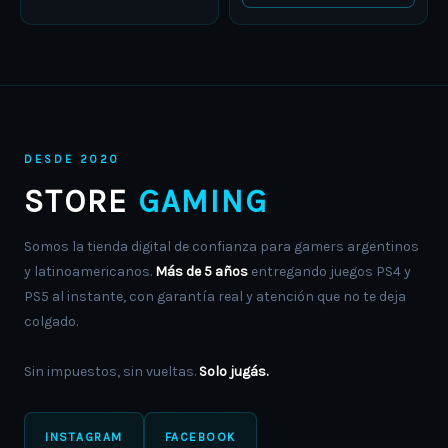
the
the
product
product
page
page
DESDE 2020
STORE
GAMING
Somos la tienda digital de confianza para gamers argentinos
y latinoamericanos.
Más de 5 años
entregando juegos PS4 y
PS5 al instante, con garantía real y atención que no te deja
colgado.
Sin impuestos, sin vueltas.
Solo jugás.
INSTAGRAM
FACEBOOK