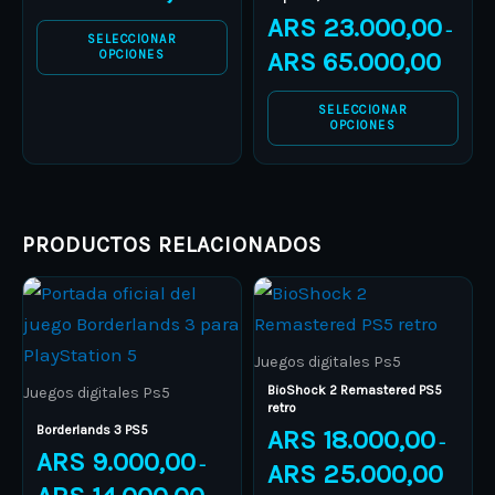
may
may
ARS
23.000,00
–
be
be
SELECCIONAR
ARS
65.000,00
OPCIONES
chosen
chosen
on
on
SELECCIONAR
the
the
OPCIONES
product
product
page
page
PRODUCTOS RELACIONADOS
Price
Price
This
This
range:
range:
product
ARS 9.000,00
product
ARS 18.
through
through
has
has
ARS 14.000,00
ARS 25.
Juegos digitales Ps5
multiple
multiple
BioShock 2 Remastered PS5
Juegos digitales Ps5
retro
variants.
variants.
Borderlands 3 PS5
ARS
18.000,00
–
The
The
ARS
9.000,00
–
ARS
25.000,00
options
options