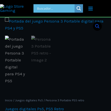
Ir
al
contenido
Price
Persona
range:
3
ARS 18.00
Portable
through
PS5
ARS 21.00
retro
cantidad
Inicio
/
Juegos digitales Ps5
/ Persona 3 Portable PS5 retro
Juegos digitales Ps5
,
PS5 Retro