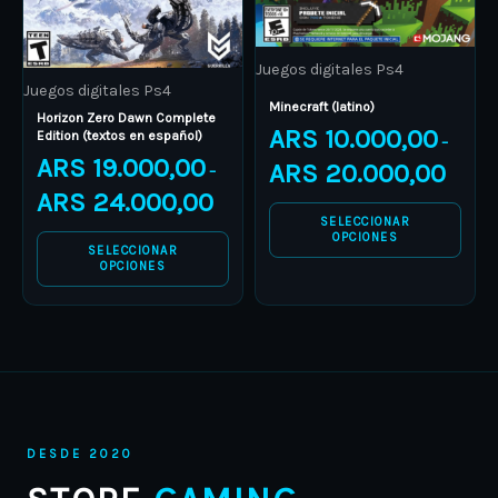
options
options
may
may
be
be
Juegos digitales Ps4
Juegos digitales Ps4
chosen
chosen
Minecraft (latino)
Horizon Zero Dawn Complete
on
on
ARS
10.000,00
Edition (textos en español)
–
the
the
ARS
19.000,00
ARS
20.000,00
–
product
product
ARS
24.000,00
page
page
SELECCIONAR
OPCIONES
SELECCIONAR
OPCIONES
DESDE 2020