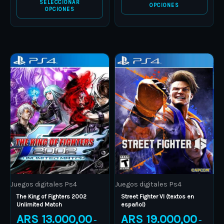
SELECCIONAR
OPCIONES
OPCIONES
Price
Price
This
This
range:
range:
product
ARS 13.000,00
product
ARS 19.
through
through
has
has
ARS 19.000,00
ARS 25.
multiple
multiple
variants.
variants.
The
The
options
options
may
may
be
be
Juegos digitales Ps4
Juegos digitales Ps4
chosen
chosen
The King of Fighters 2002
Street Fighter VI (textos en
on
on
Unlimited Match
español)
the
the
ARS
13.000,00
ARS
19.000,00
–
–