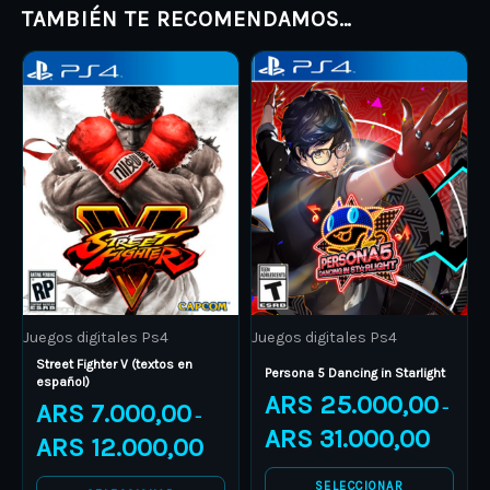
TAMBIÉN TE RECOMENDAMOS…
Price
Price
This
This
range:
range:
product
ARS 7.000,00
product
ARS 25.0
through
through
has
has
ARS 12.000,00
ARS 31.0
multiple
multiple
variants.
variants.
The
The
options
options
may
may
be
be
Juegos digitales Ps4
Juegos digitales Ps4
chosen
chosen
Street Fighter V (textos en
on
on
Persona 5 Dancing in Starlight
español)
ARS
25.000,00
the
the
ARS
7.000,00
–
–
product
product
ARS
31.000,00
ARS
12.000,00
page
page
SELECCIONAR