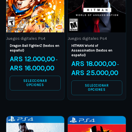
The
The
options
options
may
may
be
be
Juegos digitales Ps4
Juegos digitales Ps4
chosen
chosen
Dragon Ball FighterZ (textos en
HITMAN World of
on
on
español)
Assassination (textos en
español)
the
the
ARS
12.000,00
–
ARS
18.000,00
product
product
–
ARS
16.000,00
ARS
25.000,00
page
page
SELECCIONAR
OPCIONES
SELECCIONAR
OPCIONES
Price
Price
This
This
range:
range:
product
ARS 6.000,00
product
ARS 15.