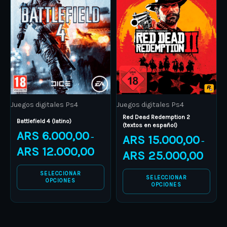
through
through
has
has
ARS 12.000,00
ARS 25.
multiple
multiple
variants.
variants.
The
The
options
options
may
may
be
be
Juegos digitales Ps4
Juegos digitales Ps4
chosen
chosen
Red Dead Redemption 2
on
on
Battlefield 4 (latino)
(textos en español)
ARS
6.000,00
the
the
ARS
15.000,00
–
–
product
product
ARS
12.000,00
ARS
25.000,00
page
page
SELECCIONAR
SELECCIONAR
OPCIONES
OPCIONES