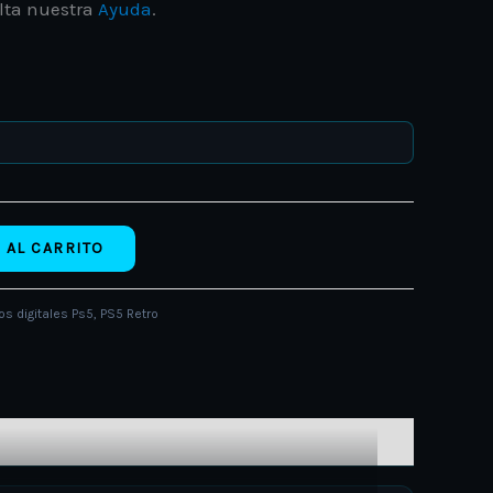
lta nuestra
Ayuda
.
 AL CARRITO
os digitales Ps5
,
PS5 Retro