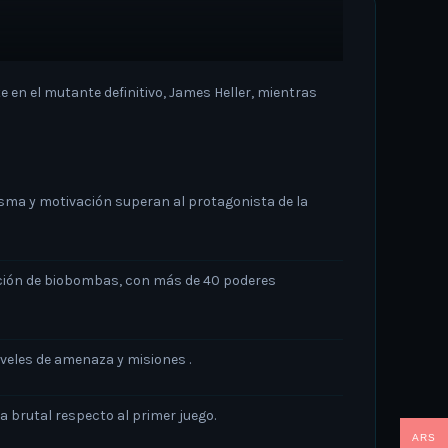
e en el mutante definitivo, James Heller, mientras
risma y motivación superan al protagonista de la
ación de biobombas, con más de 40 poderes
niveles de amenaza y misiones
.
brutal respecto al primer juego.
ARS