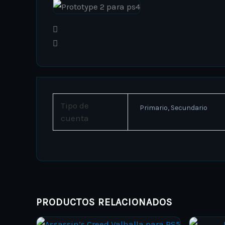
Tipo de
Primario, Secundario
cuenta
PRODUCTOS RELACIONADOS
Price
This