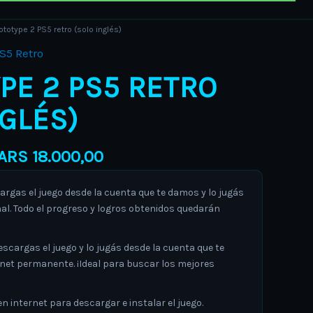
Price
ototype 2 PS5 retro (solo inglés)
range:
S5 Retro
ARS 15.000,00
PE 2 PS5 RETRO
through
ARS 18.000,00
NGLÉS)
ARS
18.000,00
gas el juego desde la cuenta que te damos y lo jugás
al. Todo el progreso y logros obtenidos quedarán
argas el juego y lo jugás desde la cuenta que te
rnet permanente. ¡Ideal para buscar los mejores
 internet para descargar e instalar el juego.