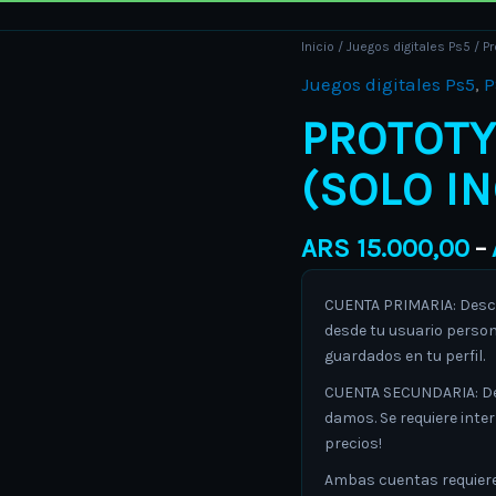
Prototype
Inicio
/
Juegos digitales Ps5
/ Pr
2
Juegos digitales Ps5
,
P
PS5
PROTOTY
retro
(solo
(SOLO I
inglés)
cantidad
ARS
15.000,00
–
CUENTA PRIMARIA: Descar
desde tu usuario person
guardados en tu perfil.
CUENTA SECUNDARIA: Desc
damos. Se requiere inte
precios!
Ambas cuentas requieren