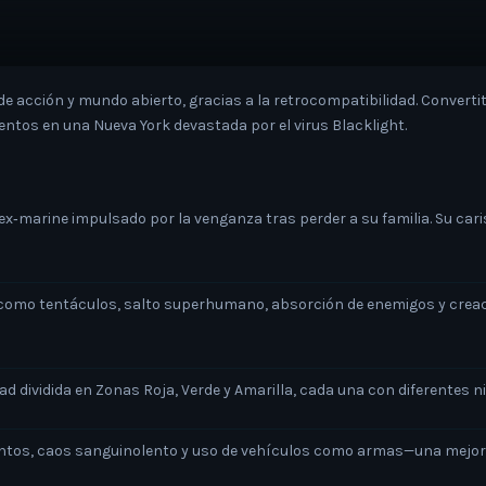
e acción y mundo abierto, gracias a la retrocompatibilidad. Convertit
tos en una Nueva York devastada por el virus Blacklight.
 ex‑marine impulsado por la venganza tras perder a su familia. Su ca
s como tentáculos, salto superhumano, absorción de enemigos y cre
dad dividida en Zonas Roja, Verde y Amarilla, cada una con diferentes 
os, caos sanguinolento y uso de vehículos como armas—una mejora 