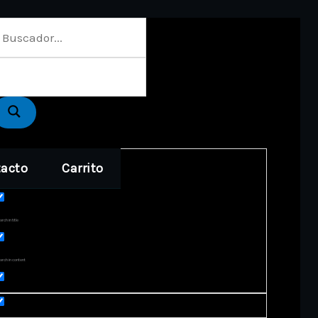
acto
Carrito
act matches only
rch in title
arch in content