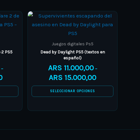
Price
Price
This
range:
range:
product
ARS 19.000,00
ARS 11.000,00
through
through
has
ARS 28.000,00
ARS 15.000,00
multiple
Juegos digitales Ps5
variants.
 2 PS5
Dead by Daylight PS5 (textos en
español)
The
ARS
11.000,00
options
–
–
0
ARS
15.000,00
may
be
S
SELECCIONAR OPCIONES
chosen
on
the
product
page