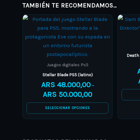
TAMBIÉN TE RECOMENDAMOS…
Price
This
range:
product
ARS 48.000,00
through
has
ARS 50.000,00
multiple
variants.
Death 
The
Juegos digitales Ps5
options
Stellar Blade PS5 (latino)
may
ARS
48.000,00
–
be
ARS
50.000,00
chosen
on
SELECCIONAR OPCIONES
the
product
page