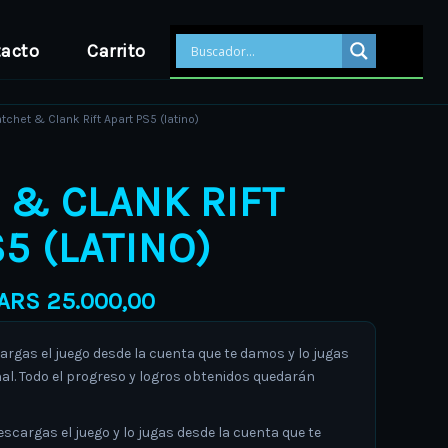
acto
Carrito
Price
tchet & Clank Rift Apart PS5 (latino)
range:
ARS 19.000,00
 & CLANK RIFT
through
ARS 25.000,00
5 (LATINO)
ARS
25.000,00
gas el juego desde la cuenta que te damos y lo jugas
al. Todo el progreso y logros obtenidos quedarán
argas el juego y lo jugas desde la cuenta que te