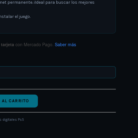
rnet permanente. ¡Ideal para buscar los mejores
stalar el juego.
tarjeta
con Mercado Pago.
Saber más
 AL CARRITO
 digitales Ps5