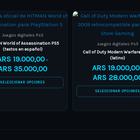
Price
This
This
range:
product
product
ARS 19.000,00
through
has
has
Juegos digitales Ps5
ARS 35.000,00
multiple
multiple
 World of Assassination PS5
Juegos digitales Ps5
(textos en español)
variants.
variants.
Call of Duty Modern Warfare
ARS
19.000,00
(latino)
The
The
–
ARS
19.000,00
ARS
35.000,00
options
options
ARS
28.000,0
may
may
SELECCIONAR OPCIONES
be
be
SELECCIONAR OPCIONE
chosen
chosen
on
on
the
the
product
product
page
page