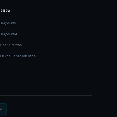
IENDA
Juegos PS5
Juegos PS4
Super Ofertas
Nuevos Lanzamientos
os