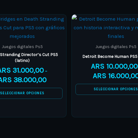
Price
This
This
range:
product
product
ARS 31.000,00
through
has
has
ARS 38.000,00
multiple
multiple
Juegos digitales Ps5
Juegos digitales Ps5
variants.
variants.
Stranding Director’s Cut PS5
Detroit Become Human PS5
(latino)
The
The
ARS
10.000,00
ARS
31.000,00
options
options
–
ARS
16.000,0
ARS
38.000,00
may
may
be
be
SELECCIONAR OPCIONE
SELECCIONAR OPCIONES
chosen
chosen
on
on
the
the
product
product
page
page