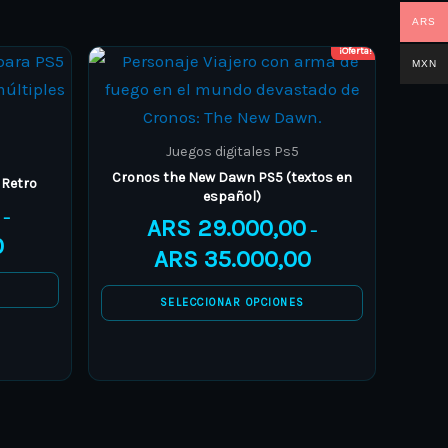
ARS
¡Oferta!
Price
Price
This
MXN
range:
range:
product
ARS 10.000,00
ARS 29.000,00
through
through
has
ARS 16.000,00
ARS 35.000,00
multiple
Juegos digitales Ps5
variants.
Cronos the New Dawn PS5 (textos en
 Retro
español)
The
–
ARS
29.000,00
options
–
0
ARS
35.000,00
may
be
S
SELECCIONAR OPCIONES
chosen
on
the
product
page