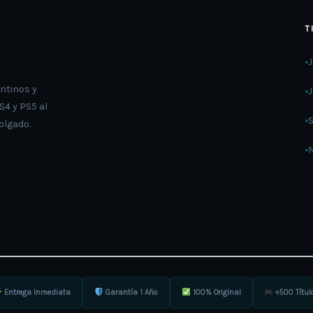
T
ntinos y
4 y PS5 al
olgado.
Entrega Inmediata
Garantía 1 Año
100% Original
+500 Títul