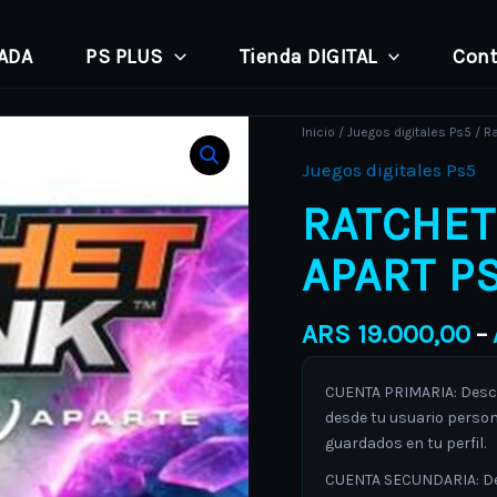
PADA
PS PLUS
Tienda DIGITAL
Cont
Ratchet
Inicio
/
Juegos digitales Ps5
/ Ra
&
Juegos digitales Ps5
Clank
RATCHET
Rift
Apart
APART PS
PS5
(latino)
ARS
19.000,00
–
cantidad
CUENTA PRIMARIA: Descar
desde tu usuario person
guardados en tu perfil.
CUENTA SECUNDARIA: Desc