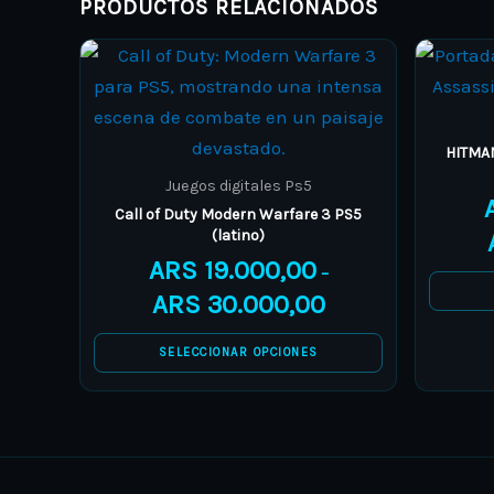
PRODUCTOS RELACIONADOS
Price
This
range:
product
ARS 19.000,00
through
has
ARS 30.000,00
multiple
HITMAN
variants.
Juegos digitales Ps5
The
Call of Duty Modern Warfare 3 PS5
(latino)
options
ARS
19.000,00
may
–
ARS
30.000,00
be
chosen
SELECCIONAR OPCIONES
on
the
product
page