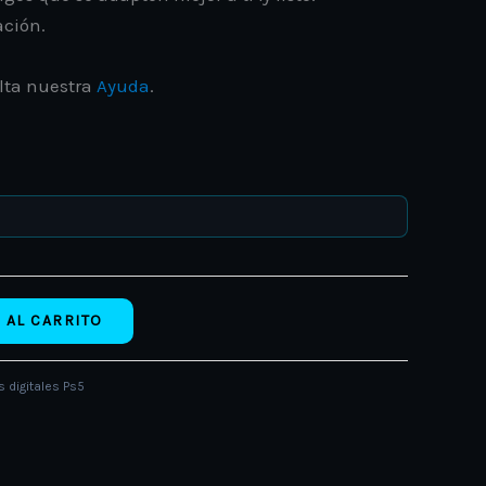
ación.
lta nuestra
Ayuda
.
 AL CARRITO
 digitales Ps5