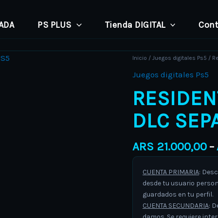
PADA
PS PLUS
Tienda DIGITAL
Cont
Resident
Inicio
/
Juegos digitales Ps5
/ R
Evil
Juegos digitales Ps5
4
RESIDEN
Remake
+
DLC SEP
DLC
Separate
ARS
21.000,00
–
Ways
PS5
CUENTA PRIMARIA
: Desc
cantidad
desde tu usuario person
guardados en tu perfil.
CUENTA SECUNDARIA
: D
damos. Se requiere inte