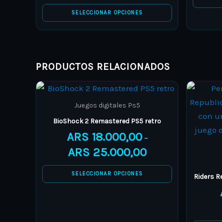
be
SELECCIONAR OPCIONES
chosen
on
the
product
PRODUCTOS RELACIONADOS
page
Price
This
range:
product
ARS 18.000,00
Juegos digitales Ps5
through
has
BioShock 2 Remastered PS5 retro
ARS 25.000,00
multiple
ARS
18.000,00
–
variants.
ARS
25.000,00
The
options
SELECCIONAR OPCIONES
Riders R
may
be
chosen