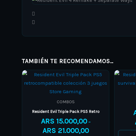
TAMBIÉN TE RECOMENDAMOS…
Price
This
range:
product
ARS 15.000,00
through
has
ARS 21.000,00
multiple
COMBOS
variants.
Resident Evil Triple Pack PS5 Retro
The
ARS
15.000,00
–
options
ARS
21.000,00
may