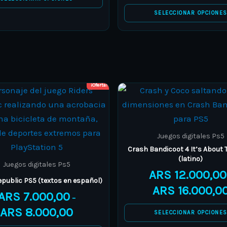
be
be
SELECCIONAR OPCIONE
chosen
chosen
on
on
the
the
product
product
page
page
¡Oferta!
Price
This
This
range:
product
product
ARS 7.000,00
through
has
has
ARS 8.000,00
multiple
multiple
Juegos digitales Ps5
variants.
variants.
Crash Bandicoot 4 It’s About 
(latino)
The
The
Juegos digitales Ps5
ARS
12.000,00
options
options
epublic PS5 (textos en español)
ARS
16.000,0
may
may
ARS
7.000,00
–
be
be
ARS
8.000,00
SELECCIONAR OPCIONE
chosen
chosen