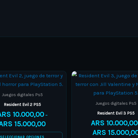
Price
This
This
range:
product
product
ARS 10.000,00
through
has
has
Juegos digitales Ps5
ARS 15.000,00
multiple
multiple
Juegos digitales Ps5
Resident Evil 2 PS5
variants.
variants.
ARS
10.000,00
Resident Evil 3 PS5
–
The
The
ARS
10.000,00
ARS
15.000,00
options
options
ARS
15.000,0
may
may
SELECCIONAR OPCIONES