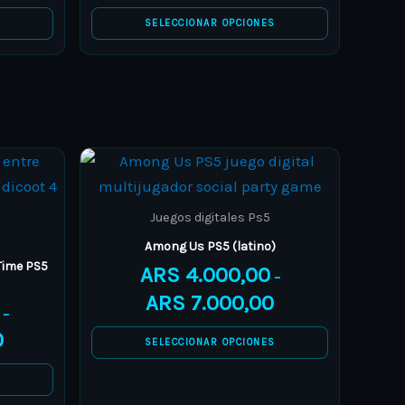
be
S
SELECCIONAR OPCIONES
chosen
on
the
product
page
Price
Price
This
range:
range:
product
ARS 12.000,00
ARS 4.000,00
through
through
has
Juegos digitales Ps5
ARS 16.000,00
ARS 7.000,00
multiple
Among Us PS5 (latino)
variants.
Time PS5
ARS
4.000,00
–
The
ARS
7.000,00
options
–
0
may
SELECCIONAR OPCIONES
be
S
chosen