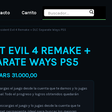
acto
Carrito
Price
esident Evil 4 Remake + DLC Separate Ways PS5
range:
ARS 21.000,00
T EVIL 4 REMAKE +
through
ARS 31.000,00
ARATE WAYS PS5
ARS
31.000,00
argas el juego desde la cuenta que te damos y lo jugas
al. Todo el progreso y logros obtenidos quedarán
escargas el juego y lo jugas desde la cuenta que te
rnet permanente. ¡Ideal para buscar los mejores