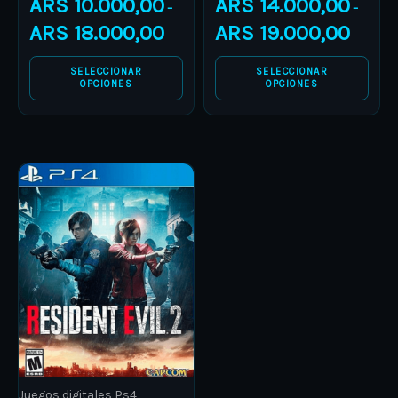
ARS
10.000,00
ARS
14.000,00
the
the
–
–
product
product
ARS
18.000,00
ARS
19.000,00
page
page
SELECCIONAR
SELECCIONAR
OPCIONES
OPCIONES
Price
This
range:
product
ARS 10.000,00
through
has
ARS 15.000,00
multiple
variants.
The
options
may
be
Juegos digitales Ps4