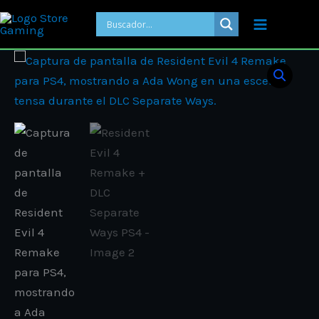
Ir
al
contenido
Price
Resident
range:
Evil
ARS 21.00
4
through
Remake
ARS 31.00
+
DLC
Separate
Ways
PS4
cantidad