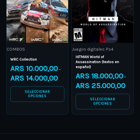
variants.
variants.
The
The
options
options
may
may
be
be
COMBOS
Juegos digitales Ps4
chosen
chosen
HITMAN World of
on
on
WRC Collection
Assassination (textos en
ARS
10.000,00
español)
the
the
–
ARS
18.000,00
product
product
ARS
14.000,00
–
ARS
25.000,00
page
page
SELECCIONAR
OPCIONES
SELECCIONAR
OPCIONES