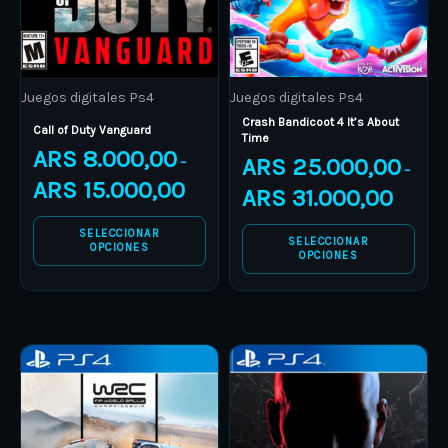
options
options
may
may
be
be
Juegos digitales Ps4
Juegos digitales Ps4
chosen
chosen
Crash Bandicoot 4 It’s About
on
on
Call of Duty Vanguard
Time
ARS
8.000,00
the
the
ARS
25.000,00
–
–
product
product
ARS
15.000,00
ARS
31.000,00
page
page
SELECCIONAR
SELECCIONAR
OPCIONES
OPCIONES
Price
Price
This
This
range:
range:
product
ARS 10.000,00
product
ARS 18.
through
through
has
has
ARS 14.000,00
ARS 25.
multiple
multiple