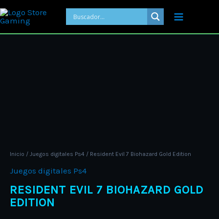
Ir
al
contenido
Price
Resident
range:
Evil
ARS 12.00
7
through
Biohazard
ARS 19.00
Gold
Edition
cantidad
Inicio
/
Juegos digitales Ps4
/ Resident Evil 7 Biohazard Gold Edition
Juegos digitales Ps4
RESIDENT EVIL 7 BIOHAZARD GOLD
EDITION