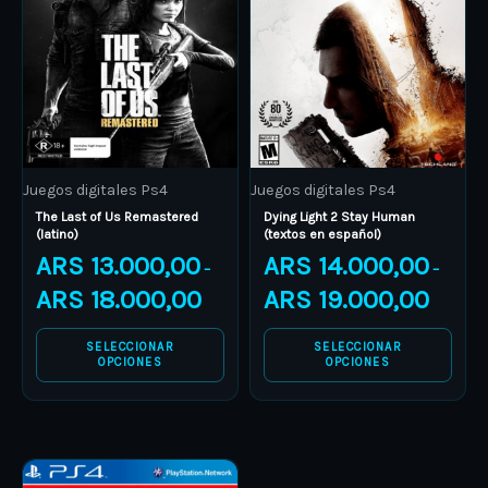
multiple
multiple
variants.
variants.
The
The
options
options
may
may
be
be
Juegos digitales Ps4
Juegos digitales Ps4
chosen
chosen
The Last of Us Remastered
Dying Light 2 Stay Human
on
on
(latino)
(textos en español)
the
the
ARS
13.000,00
ARS
14.000,00
–
–
product
product
ARS
18.000,00
ARS
19.000,00
page
page
SELECCIONAR
SELECCIONAR
OPCIONES
OPCIONES
Price
This
range: