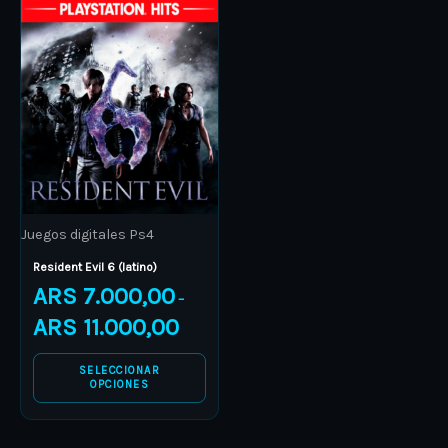
product
ARS 7.000,00
through
has
ARS 11.000,00
multiple
variants.
The
options
may
be
Juegos digitales Ps4
chosen
on
Resident Evil 6 (latino)
ARS
7.000,00
the
–
product
ARS
11.000,00
page
SELECCIONAR
OPCIONES