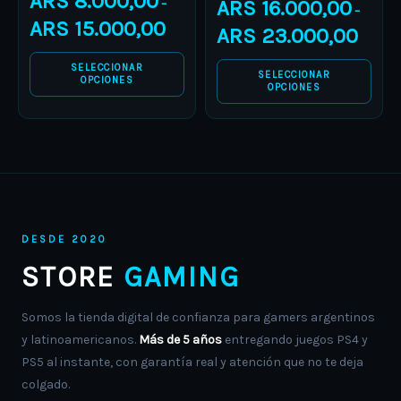
ARS
8.000,00
ARS
16.000,00
–
–
product
product
ARS
15.000,00
ARS
23.000,00
page
page
SELECCIONAR
SELECCIONAR
OPCIONES
OPCIONES
DESDE 2020
STORE
GAMING
Somos la tienda digital de confianza para gamers argentinos
y latinoamericanos.
Más de 5 años
entregando juegos PS4 y
PS5 al instante, con garantía real y atención que no te deja
colgado.