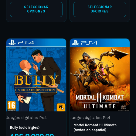
page
page
SELECCIONAR
SELECCIONAR
OPCIONES
OPCIONES
Price
Price
This
This
range:
range:
product
ARS 8.000,00
product
ARS 16.
through
through
has
has
ARS 15.000,00
ARS 23.
multiple
multiple
variants.
variants.
The
The
options
options
may
may
be
be
Juegos digitales Ps4
Juegos digitales Ps4
chosen
chosen
Mortal Kombat 11 Ultimate
on
on
Bully (solo ingles)
(textos en español)
the
the